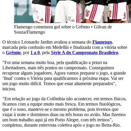
Flamengo comemora gol sobre o Grêmio
•
Gilvan de
Souza/Flamengo
O técnico Leonardo Jardim avaliou a semana do
Flamengo
,
marcada pela confusão em Medellín e finalizada com a vitória sobre
o
Grêmio
, por
1 a 0
,
pela
Série A do Campeonato Brasileiro
.
"
Foi uma semana muito boa, pela qualificação a priori na
Libertadores, mais três pontos no campeonato. Conseguimos
recuperar alguns jogadores. Agora vamos preparar o jogo, a grande
‘final’ contra o Vitória para qualificarmos à próxima etapa. Vai ser
um jogo muito difícil. Temos que estar altamente preparados",
iniciou.
"
Em relação ao jogo da Colômbia não acontecer, em termos físicos,
ficamos com a equipe muito mais fresca. Em termos fisiológicos,
que é o sono, manteve-se o mesmo problema, pois tivemos que
viajar à noite e dormimos duas ou três horas no avião. Mas fizemos
um bom trabalho aqui já em Porto Alegre, com três treinos",
completou, durante entrevista coletiva após o jogo no Beira-Rio.