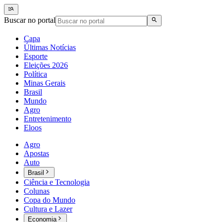
Buscar no portal
Capa
Últimas Notícias
Esporte
Eleições 2026
Política
Minas Gerais
Brasil
Mundo
Agro
Entretenimento
Eloos
Agro
Apostas
Auto
Brasil
Ciência e Tecnologia
Colunas
Copa do Mundo
Cultura e Lazer
Economia