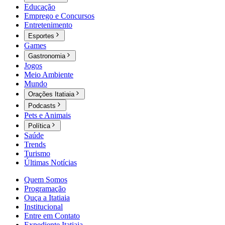
Educação
Emprego e Concursos
Entretenimento
Esportes
Games
Gastronomia
Jogos
Meio Ambiente
Mundo
Orações Itatiaia
Podcasts
Pets e Animais
Política
Saúde
Trends
Turismo
Últimas Notícias
Quem Somos
Programação
Ouça a Itatiaia
Institucional
Entre em Contato
Expediente Itatiaia