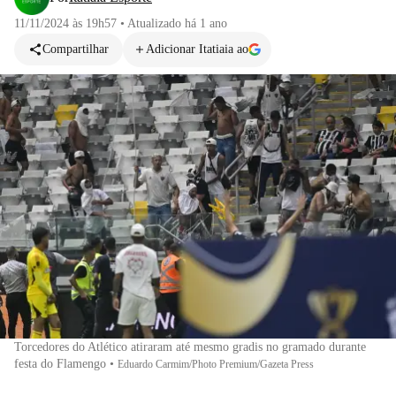
11/11/2024 às 19h57
•
Atualizado
há 1 ano
Compartilhar
Adicionar Itatiaia ao
Torcedores do Atlético atiraram até mesmo gradis no gramado durante
festa do Flamengo
•
Eduardo Carmim/Photo Premium/Gazeta Press