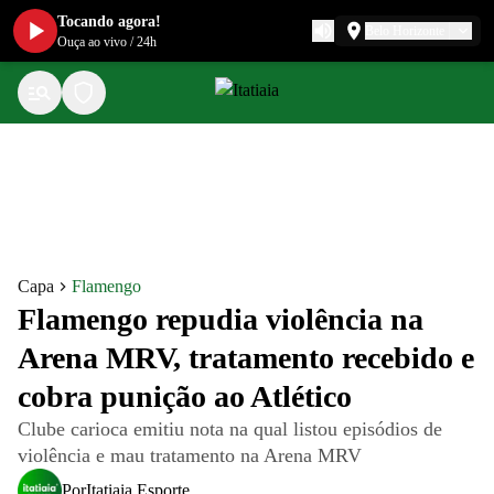
Tocando agora!
Belo Horizonte
Ouça ao vivo
/
24h
Capa
Flamengo
Flamengo repudia violência na
Arena MRV, tratamento recebido e
cobra punição ao Atlético
Clube carioca emitiu nota na qual listou episódios de
violência e mau tratamento na Arena MRV
Por
Itatiaia Esporte