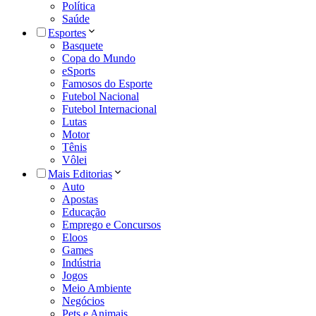
Política
Saúde
Esportes
Basquete
Copa do Mundo
eSports
Famosos do Esporte
Futebol Nacional
Futebol Internacional
Lutas
Motor
Tênis
Vôlei
Mais Editorias
Auto
Apostas
Educação
Emprego e Concursos
Eloos
Games
Indústria
Jogos
Meio Ambiente
Negócios
Pets e Animais