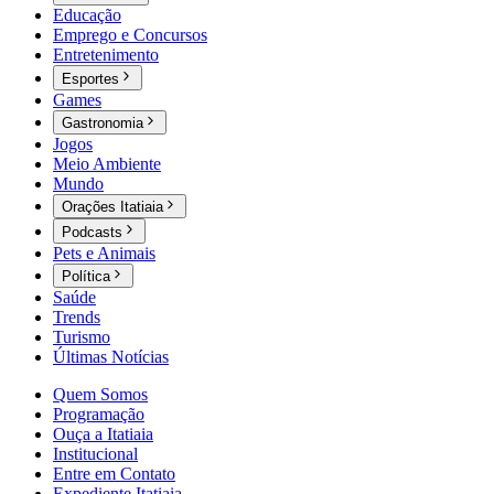
Educação
Emprego e Concursos
Entretenimento
Esportes
Games
Gastronomia
Jogos
Meio Ambiente
Mundo
Orações Itatiaia
Podcasts
Pets e Animais
Política
Saúde
Trends
Turismo
Últimas Notícias
Quem Somos
Programação
Ouça a Itatiaia
Institucional
Entre em Contato
Expediente Itatiaia