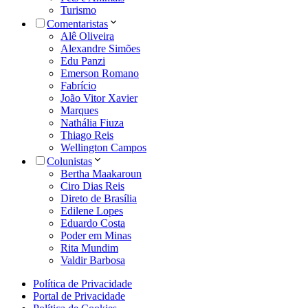
Turismo
Comentaristas
Alê Oliveira
Alexandre Simões
Edu Panzi
Emerson Romano
Fabrício
João Vitor Xavier
Marques
Nathália Fiuza
Thiago Reis
Wellington Campos
Colunistas
Bertha Maakaroun
Ciro Dias Reis
Direto de Brasília
Edilene Lopes
Eduardo Costa
Poder em Minas
Rita Mundim
Valdir Barbosa
Política de Privacidade
Portal de Privacidade