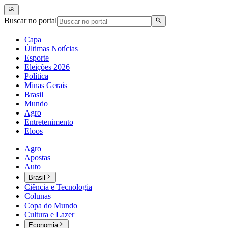
Buscar no portal
Capa
Últimas Notícias
Esporte
Eleições 2026
Política
Minas Gerais
Brasil
Mundo
Agro
Entretenimento
Eloos
Agro
Apostas
Auto
Brasil
Ciência e Tecnologia
Colunas
Copa do Mundo
Cultura e Lazer
Economia