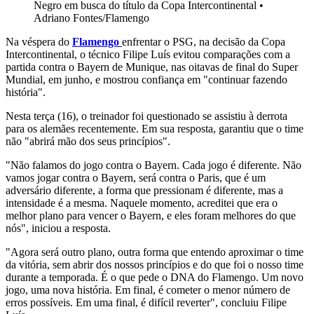
Negro em busca do título da Copa Intercontinental
•
Adriano Fontes/Flamengo
Na véspera do
Flamengo
enfrentar o PSG, na decisão da Copa
Intercontinental, o técnico Filipe Luís evitou comparações com a
partida contra o Bayern de Munique, nas oitavas de final do Super
Mundial, em junho, e mostrou confiança em "continuar fazendo
história".
Nesta terça (16), o treinador foi questionado se assistiu à derrota
para os alemães recentemente. Em sua resposta, garantiu que o time
não "abrirá mão dos seus princípios".
"Não falamos do jogo contra o Bayern. Cada jogo é diferente. Não
vamos jogar contra o Bayern, será contra o Paris, que é um
adversário diferente, a forma que pressionam é diferente, mas a
intensidade é a mesma. Naquele momento, acreditei que era o
melhor plano para vencer o Bayern, e eles foram melhores do que
nós", iniciou a resposta.
"Agora será outro plano, outra forma que entendo aproximar o time
da vitória, sem abrir dos nossos princípios e do que foi o nosso time
durante a temporada. É o que pede o DNA do Flamengo. Um novo
jogo, uma nova história. Em final, é cometer o menor número de
erros possíveis. Em uma final, é difícil reverter", concluiu Filipe