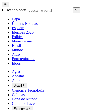
Buscar no portal
Capa
Últimas Notícias
Esporte
Eleições 2026
Política
Minas Gerais
Brasil
Mundo
Agro
Entretenimento
Eloos
Agro
Apostas
Auto
Brasil
Ciência e Tecnologia
Colunas
Copa do Mundo
Cultura e Lazer
Economia