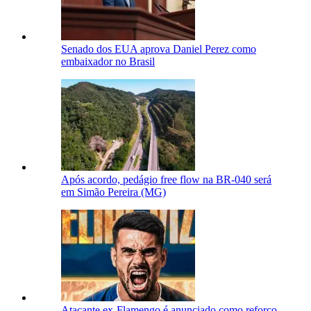
Senado dos EUA aprova Daniel Perez como
embaixador no Brasil
Após acordo, pedágio free flow na BR-040 será
em Simão Pereira (MG)
Atacante ex-Flamengo é anunciado como reforço