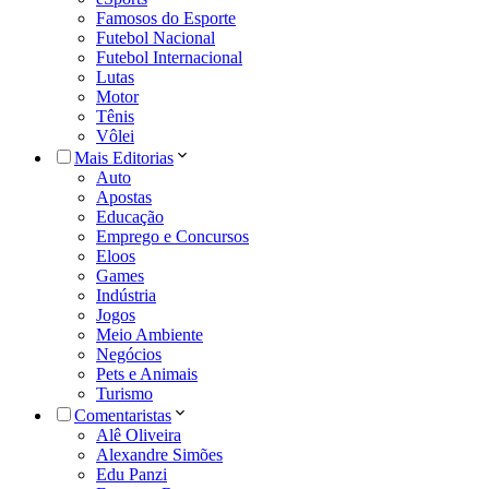
Famosos do Esporte
Futebol Nacional
Futebol Internacional
Lutas
Motor
Tênis
Vôlei
Mais Editorias
Auto
Apostas
Educação
Emprego e Concursos
Eloos
Games
Indústria
Jogos
Meio Ambiente
Negócios
Pets e Animais
Turismo
Comentaristas
Alê Oliveira
Alexandre Simões
Edu Panzi