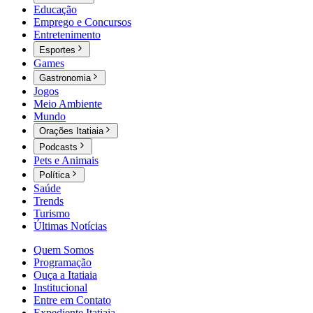
Educação
Emprego e Concursos
Entretenimento
Esportes
Games
Gastronomia
Jogos
Meio Ambiente
Mundo
Orações Itatiaia
Podcasts
Pets e Animais
Política
Saúde
Trends
Turismo
Últimas Notícias
Quem Somos
Programação
Ouça a Itatiaia
Institucional
Entre em Contato
Expediente Itatiaia