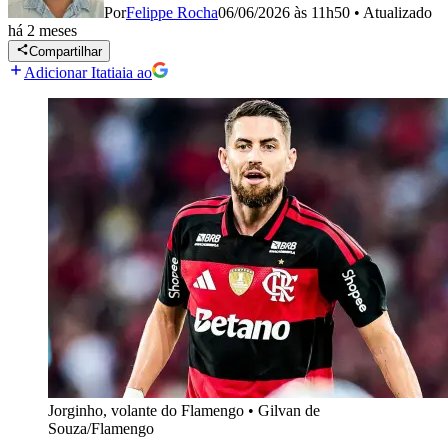
Por
Felippe Rocha
06/06/2026 às 11h50
•
Atualizado
há 2 meses
Compartilhar
Adicionar Itatiaia ao
Jorginho, volante do Flamengo
•
Gilvan de
Souza/Flamengo