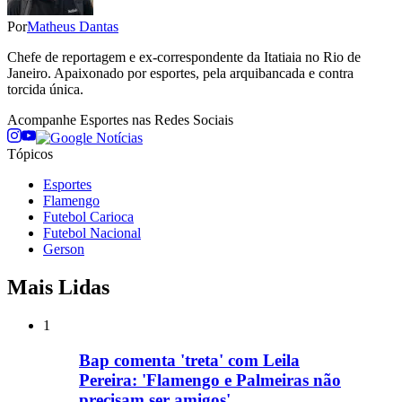
Por
Matheus Dantas
Chefe de reportagem e ex-correspondente da Itatiaia no Rio de
Janeiro. Apaixonado por esportes, pela arquibancada e contra
torcida única.
Acompanhe
Esportes
nas Redes Sociais
Tópicos
Esportes
Flamengo
Futebol Carioca
Futebol Nacional
Gerson
Mais Lidas
1
Bap comenta 'treta' com Leila
Pereira: 'Flamengo e Palmeiras não
precisam ser amigos'