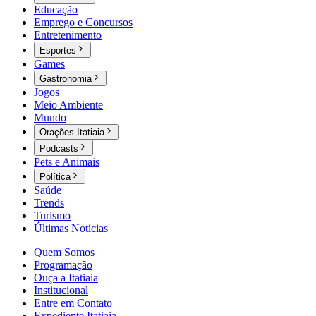
Educação
Emprego e Concursos
Entretenimento
Esportes
Games
Gastronomia
Jogos
Meio Ambiente
Mundo
Orações Itatiaia
Podcasts
Pets e Animais
Política
Saúde
Trends
Turismo
Últimas Notícias
Quem Somos
Programação
Ouça a Itatiaia
Institucional
Entre em Contato
Expediente Itatiaia