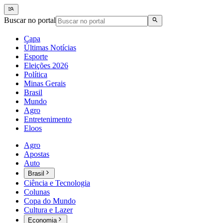
Buscar no portal
Capa
Últimas Notícias
Esporte
Eleições 2026
Política
Minas Gerais
Brasil
Mundo
Agro
Entretenimento
Eloos
Agro
Apostas
Auto
Brasil
Ciência e Tecnologia
Colunas
Copa do Mundo
Cultura e Lazer
Economia