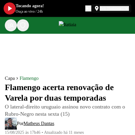
Tocando agora!
Belo Horizonte
Ouça ao vivo
/
24h
Capa
Flamengo
Flamengo acerta renovação de
Varela por duas temporadas
O lateral-direito uruguaio assinou novo contrato com o
Rubro-Negro nesta sexta (15)
Por
Matheus Dantas
15/08/2025 às 17h46
•
Atualizado
há 11 meses