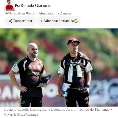
Por
Rômulo Giacomin
16/05/2026 às 06h00
•
Atualizado
há 2 meses
Compartilhar
Adicionar Itatiaia ao
Luciano Capelli, fisiologista, e Leonardo Jardim, técnico do Flamengo
•
Gilvan de Souza/Flamengo