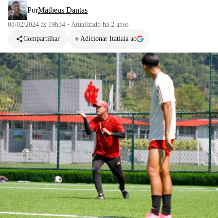
Por
Matheus Dantas
08/02/2024 às 19h34
•
Atualizado
há 2 anos
Compartilhar
Adicionar Itatiaia ao