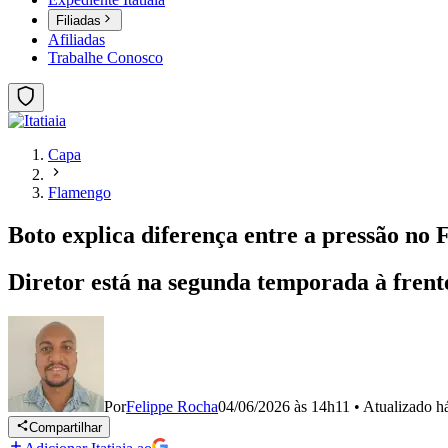
Filiadas
Afiliadas
Trabalhe Conosco
Capa
Flamengo
Boto explica diferença entre a pressão no
Diretor está na segunda temporada à fren
Por
Felippe Rocha
04/06/2026 às 14h11
•
Atualizado
h
Compartilhar