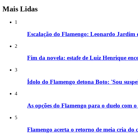
Mais Lidas
1
Escalação do Flamengo: Leonardo Jardim de
2
Fim da novela: estafe de Luiz Henrique en
3
Ídolo do Flamengo detona Boto: 'Sou suspei
4
As opções do Flamengo para o duelo com o 
5
Flamengo acerta o retorno de meia cria do 