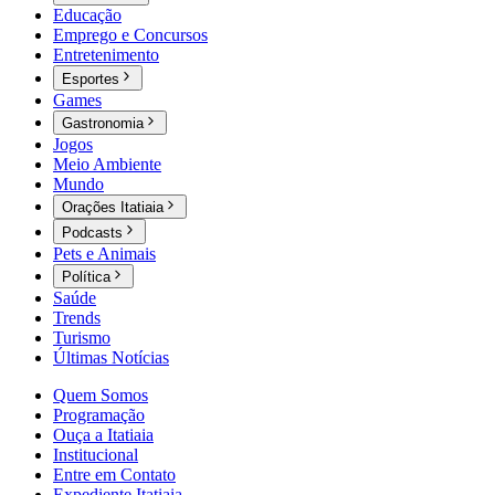
Educação
Emprego e Concursos
Entretenimento
Esportes
Games
Gastronomia
Jogos
Meio Ambiente
Mundo
Orações Itatiaia
Podcasts
Pets e Animais
Política
Saúde
Trends
Turismo
Últimas Notícias
Quem Somos
Programação
Ouça a Itatiaia
Institucional
Entre em Contato
Expediente Itatiaia