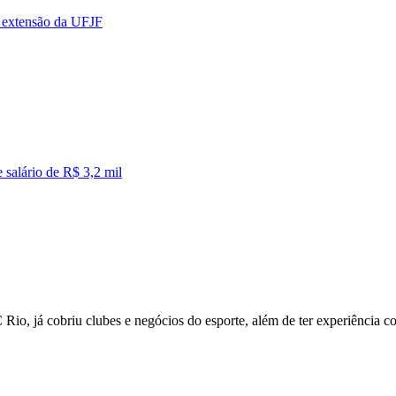
e extensão da UFJF
 salário de R$ 3,2 mil
Rio, já cobriu clubes e negócios do esporte, além de ter experiência c