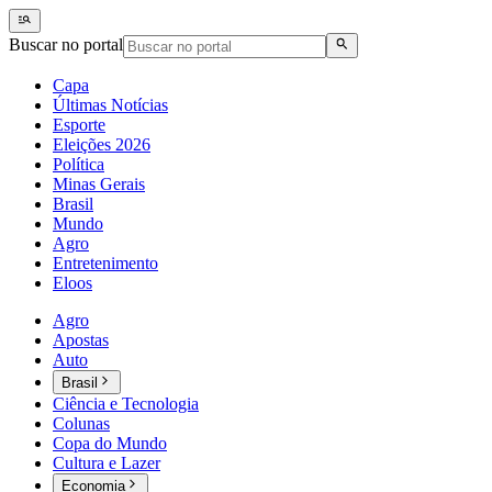
Buscar no portal
Capa
Últimas Notícias
Esporte
Eleições 2026
Política
Minas Gerais
Brasil
Mundo
Agro
Entretenimento
Eloos
Agro
Apostas
Auto
Brasil
Ciência e Tecnologia
Colunas
Copa do Mundo
Cultura e Lazer
Economia