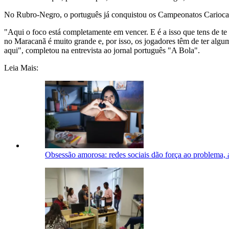
No Rubro-Negro, o português já conquistou os Campeonatos Carioca de
"Aqui o foco está completamente em vencer. E é a isso que tens de te 
no Maracanã é muito grande e, por isso, os jogadores têm de ter algum
aqui", completou na entrevista ao jornal português "A Bola".
Leia Mais:
Obsessão amorosa: redes sociais dão força ao problema, a