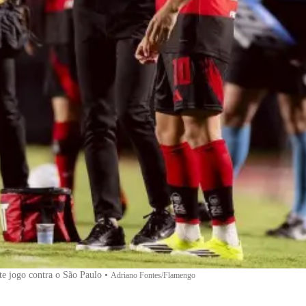
te jogo contra o São Paulo
•
Adriano Fontes/Flamengo