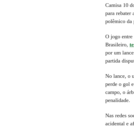
Camisa 10 
para rebater 
polêmico da p
O jogo entre
Brasileiro,
t
por um lance
partida disp
No lance, o u
perde o gol 
campo, o árb
penalidade.
Nas redes so
acidental e a