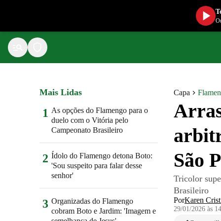
T
Ou
Mais Lidas
Capa
Flame
Arras
As opções do Flamengo para o
1
duelo com o Vitória pelo
arbit
Campeonato Brasileiro
São P
Ídolo do Flamengo detona Boto:
2
'Sou suspeito para falar desse
senhor'
Tricolor supe
Brasileiro
Por
Karen Crist
Organizadas do Flamengo
3
29/01/2026 às 1
cobram Boto e Jardim: 'Imagem e
semelhança de Jesus'