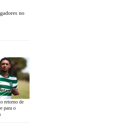
ogadores no
o retorno de
be para o
s