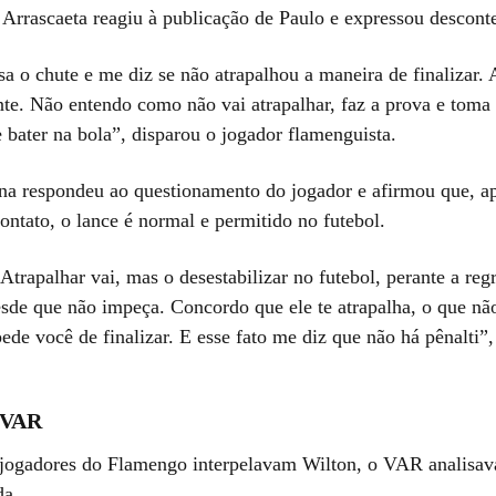
 Arrascaeta reagiu à publicação de Paulo e expressou descont
sa o chute e me diz se não atrapalhou a maneira de finalizar. 
ente. Não entendo como não vai atrapalhar, faz a prova e tom
 bater na bola”, disparou o jogador flamenguista.
na respondeu ao questionamento do jogador e afirmou que, a
ontato, o lance é normal e permitido no futebol.
 Atrapalhar vai, mas o desestabilizar no futebol, perante a reg
esde que não impeça. Concordo que ele te atrapalha, o que nã
ede você de finalizar. E esse fato me diz que não há pênalti”,
 VAR
jogadores do Flamengo interpelavam Wilton, o VAR analisav
da.