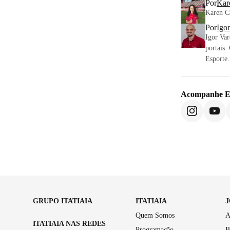
Por
Kar
Karen Cr
Por
Igo
Igor Var
portais.
Esporte.
Acompanhe
E
GRUPO ITATIAIA
ITATIAIA
Quem Somos
A
ITATIAIA NAS REDES
Programação
B