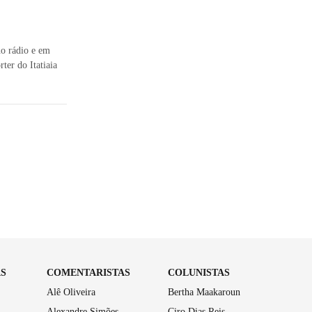
no rádio e em
ter do Itatiaia
AS
COMENTARISTAS
COLUNISTAS
Alê Oliveira
Bertha Maakaroun
Alexandre Simões
Ciro Dias Reis