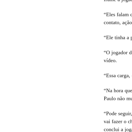
“Eles falam q
contato, açã
“Ele tinha a 
“O jogador d
vídeo.
“Essa carga, 
“Na hora que 
Paulo não mu
“Pode seguir
vai fazer o c
conclui a jo