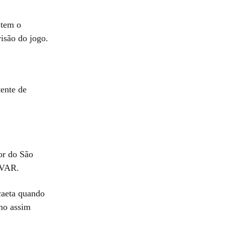
 tem o
isão do jogo.
tente de
dor do São
 VAR.
caeta quando
smo assim