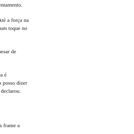
entamento.
Até a força na
a um toque no
pesar de
ra é
o posso dizer
 declarou.
a frame a