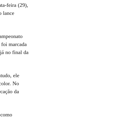
ta-feira (29),
o lance
 Campeonato
a foi marcada
á no final da
tudo, ele
color. No
rcação da
e como