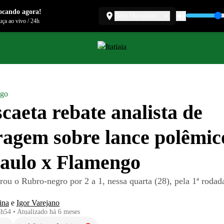
ocando agora!
Belo Horizonte
ça ao vivo
/
24h
ngo
caeta rebate analista de
ragem sobre lance polêmi
aulo x Flamengo
rou o Rubro-negro por 2 a 1, nessa quarta (28), pela 1ª rodad
ina
e
Igor Varejano
4h54
•
Atualizado
há 6 meses