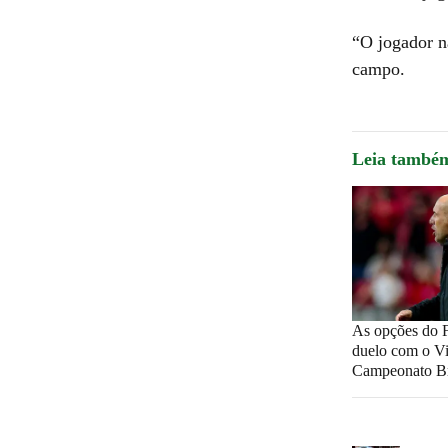
“O jogador n
campo.
Leia també
As opções do 
duelo com o Vi
Campeonato Br