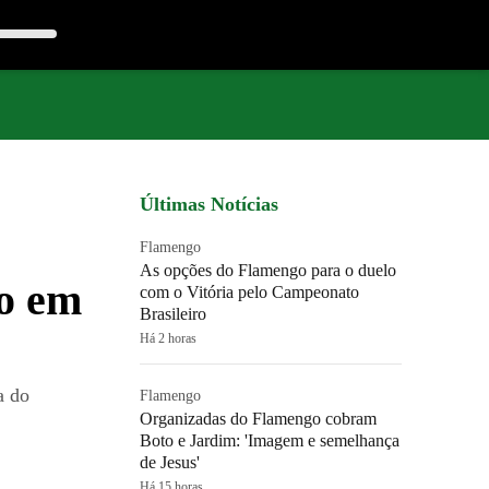
Últimas Notícias
Flamengo
As opções do Flamengo para o duelo
co em
com o Vitória pelo Campeonato
Brasileiro
Há 2 horas
a do
Flamengo
Organizadas do Flamengo cobram
Boto e Jardim: 'Imagem e semelhança
de Jesus'
Há 15 horas