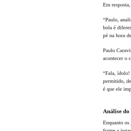
Em resposta,
“Paulo, anali
bola é difer
pé na hora de
Paulo Caravi
acontecer o c
“Fala, ídolo!
permitido, d
é que ele imp
Análise do
Enquanto os 
frame a joga