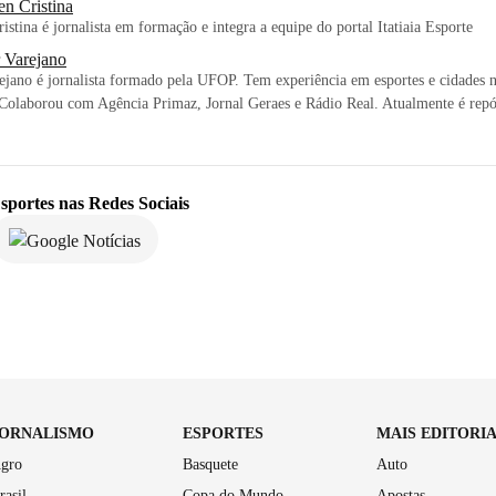
en Cristina
istina é jornalista em formação e integra a equipe do portal Itatiaia Esporte
r Varejano
ejano é jornalista formado pela UFOP. Tem experiência em esportes e cidades 
 Colaborou com Agência Primaz, Jornal Geraes e Rádio Real. Atualmente é repór
sportes
nas Redes Sociais
JORNALISMO
ESPORTES
MAIS EDITORI
gro
Basquete
Auto
rasil
Copa do Mundo
Apostas