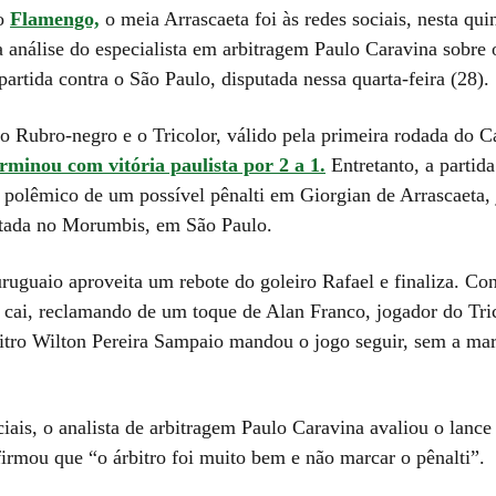
do
Flamengo,
o meia Arrascaeta foi às redes sociais, nesta quin
a análise do especialista em arbitragem Paulo Caravina sobre 
artida contra o São Paulo, disputada nessa quarta-feira (28).
 o Rubro-negro e o Tricolor, válido pela primeira rodada do
erminou com vitória paulista por 2 a 1.
Entretanto, a partid
 polêmico de um possível pênalti em Giorgian de Arrascaeta, j
utada no Morumbis, em São Paulo.
ruguaio aproveita um rebote do goleiro Rafael e finaliza. Con
e cai, reclamando de um toque de Alan Franco, jogador do Tri
itro Wilton Pereira Sampaio mandou o jogo seguir, sem a ma
ciais, o analista de arbitragem Paulo Caravina avaliou o lanc
firmou que “o árbitro foi muito bem e não marcar o pênalti”.