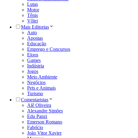
Lutas
Motor
Tênis
Vôlei
Mais Editorias
Auto
Apostas
Educação
Emprego e Concursos
Eloos
Games
Indústria
Jogos
Meio Ambiente
Negócios
Pets e Animais
Turismo
Comentaristas
Alê Oliveira
Alexandre Simões
Edu Panzi
Emerson Romano
Fabrício
João Vitor Xavier