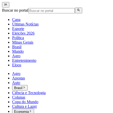
Buscar no portal
Capa
Últimas Notícias
Esporte
Eleições 2026
Política
Minas Gerais
Brasil
Mundo
Agro
Entretenimento
Eloos
Agro
Apostas
Auto
Brasil
Ciência e Tecnologia
Colunas
Copa do Mundo
Cultura e Lazer
Economia