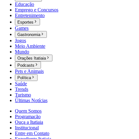
Educação
Emprego e Concursos
Entretenimento
Esportes
Games
Gastronomia
Jogos
Meio Ambiente
Mundo
Orações Itatiaia
Podcasts
Pets e Animais
Política
Saúde
Trends
Turismo
Últimas Notícias
Quem Somos
Programação
Ouça a Itatiaia
Institucional
Entre em Contato
Expediente Itatiaia