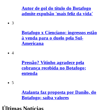
Autor de gol do título do Botafogo
admite expulsão 'mais feliz da vida'
3
Botafogo x Cienciano: ingressos estão
à venda para o duelo pela Sul-
Americana
4
Pressão? Vitinho agradece pela
cobrança recebida no Botafogo;
entenda
5
Atalanta faz proposta por Danilo, do
Botafogo; saiba valores
Últimas Notícias