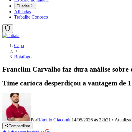
Filiadas
Afiliadas
Trabalhe Conosco
Capa
Botafogo
Franclim Carvalho faz dura análise sobre 
Time carioca desperdiçou a vantagem de 1 a
Por
Rômulo Giacomin
14/05/2026 às 22h21
•
Atualiza
Compartilhar