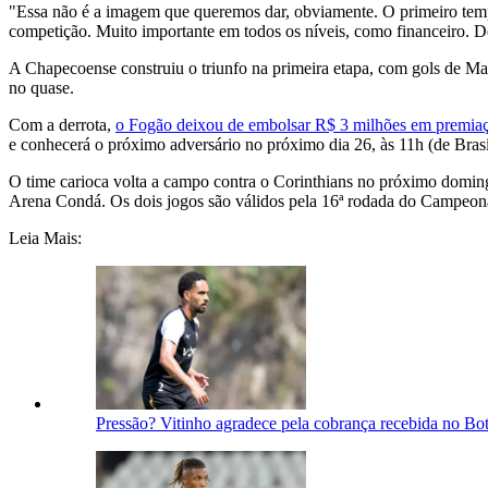
"Essa não é a imagem que queremos dar, obviamente. O primeiro tempo
competição. Muito importante em todos os níveis, como financeiro. 
A Chapecoense construiu o triunfo na primeira etapa, com gols de Ma
no quase.
Com a derrota,
o Fogão deixou de embolsar R$ 3 milhões em premiaç
e conhecerá o próximo adversário no próximo dia 26, às 11h (de Brasíl
O time carioca volta a campo contra o Corinthians no próximo doming
Arena Condá. Os dois jogos são válidos pela 16ª rodada do Campeona
Leia Mais:
Pressão? Vitinho agradece pela cobrança recebida no Bo