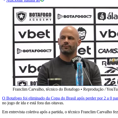
Adicionar Itatiaia ao
Franclim Carvalho, técnico do Botafogo
•
Reprodução / YouTu
O Botafogo foi eliminado da Copa do Brasil após perder por 2 a 0 
no jogo de ida e está fora das oitavas.
Em entrevista coletiva após a partida, o técnico Franclim Carvalho fe