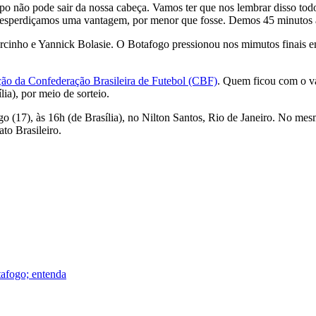
 não pode sair da nossa cabeça. Vamos ter que nos lembrar disso todo
Desperdiçamos uma vantagem, por menor que fosse. Demos 45 minutos ao
rcinho e Yannick Bolasie. O Botafogo pressionou nos mimutos finais e
ão da Confederação Brasileira de Futebol (CBF)
. Quem ficou com o val
ia), por meio de sorteio.
o (17), às 16h (de Brasília), no Nilton Santos, Rio de Janeiro. No me
to Brasileiro.
tafogo; entenda