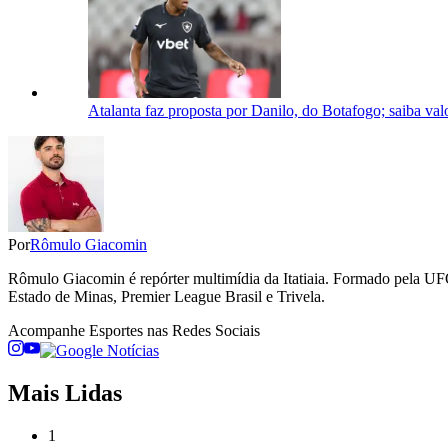
Atalanta faz proposta por Danilo, do Botafogo; saiba val
Por
Rômulo Giacomin
Rômulo Giacomin é repórter multimídia da Itatiaia. Formado pela UFO
Estado de Minas, Premier League Brasil e Trivela.
Acompanhe
Esportes
nas Redes Sociais
Mais Lidas
1