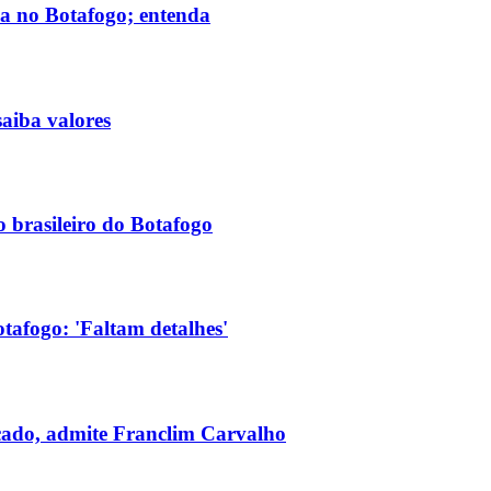
da no Botafogo; entenda
saiba valores
o brasileiro do Botafogo
tafogo: 'Faltam detalhes'
cado, admite Franclim Carvalho