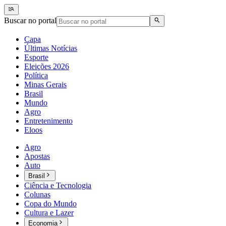
Buscar no portal
Capa
Últimas Notícias
Esporte
Eleições 2026
Política
Minas Gerais
Brasil
Mundo
Agro
Entretenimento
Eloos
Agro
Apostas
Auto
Brasil
Ciência e Tecnologia
Colunas
Copa do Mundo
Cultura e Lazer
Economia