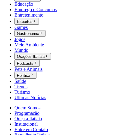
Educação
Emprego e Concursos
Entretenimento
Esportes
Games
Gastronomia
Jogos
Meio Ambiente
Mundo
Orações Itatiaia
Podcasts
Pets e Animais
Política
Saúde
Trends
Turismo
Últimas Notícias
Quem Somos
Programação
Ouça a Itatiaia
Institucional
Entre em Contato
Expediente Itatiaia