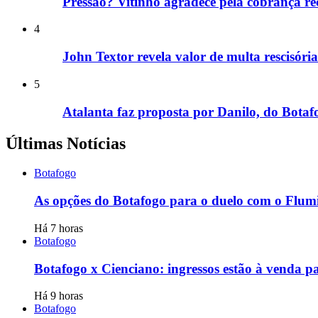
Pressão? Vitinho agradece pela cobrança r
4
John Textor revela valor de multa rescisóri
5
Atalanta faz proposta por Danilo, do Botafo
Últimas Notícias
Botafogo
As opções do Botafogo para o duelo com o Flum
Há 7 horas
Botafogo
Botafogo x Cienciano: ingressos estão à venda p
Há 9 horas
Botafogo