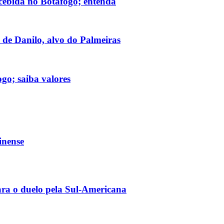
ecebida no Botafogo; entenda
a de Danilo, alvo do Palmeiras
go; saiba valores
inense
ara o duelo pela Sul-Americana