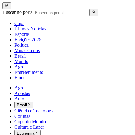
Buscar no portal
Capa
Últimas Notícias
Esporte
Eleições 2026
Política
Minas Gerais
Brasil
Mundo
Agro
Entretenimento
Eloos
Agro
Apostas
Auto
Brasil
Ciência e Tecnologia
Colunas
Copa do Mundo
Cultura e Lazer
Economia