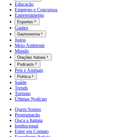
Educação
Emprego e Concursos
Entretenimento
Esportes
Games
Gastronomia
Jogos
Meio Ambiente
Mundo
Orações Itatiaia
Podcasts
Pets e Animais
Política
Saúde
Trends
Turismo
Últimas Notícias
Quem Somos
Programação
Ouça a Itatiaia
Institucional
Entre em Contato
Expediente Itatiaia