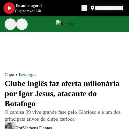
Tocando agora!
Belo Horizonte
Ouça ao vivo
/
24h
Capa
Botafogo
Clube inglês faz oferta milionária
por Igor Jesus, atacante do
Botafogo
O camisa 99 vive grande fase pelo Glorioso e é um dos
principais ativos do clube carioca
Por
Matheus Dantas