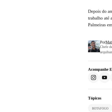
Depois do am
trabalho até 
Palmeiras em
Por
Mat
Chefe de
arquiban
Acompanhe
E
Tópicos
BOTAFOGO