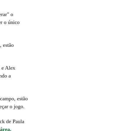
rar" o
r o único
, estão
o e Alex
ando a
 campo, estão
eçar o jogo.
ick de Paula
área.