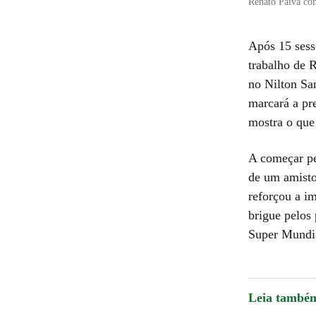
Renato Paiva com
Após 15 sess
trabalho de 
no Nilton Sa
marcará a pr
mostra o que
A começar pel
de um amisto
reforçou a i
brigue pelos 
Super Mundia
Leia també