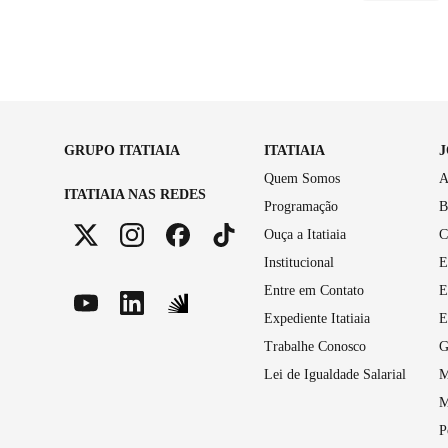
GRUPO ITATIAIA
ITATIAIA
Quem Somos
A
ITATIAIA NAS REDES
Programação
B
Ouça a Itatiaia
C
Institucional
E
Entre em Contato
E
Expediente Itatiaia
E
Trabalhe Conosco
G
Lei de Igualdade Salarial
M
M
P