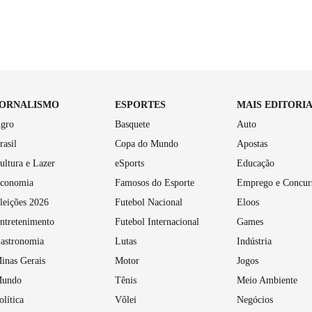
JORNALISMO
ESPORTES
MAIS EDITORI
gro
Basquete
Auto
rasil
Copa do Mundo
Apostas
ultura e Lazer
eSports
Educação
conomia
Famosos do Esporte
Emprego e Concur
leições 2026
Futebol Nacional
Eloos
ntretenimento
Futebol Internacional
Games
astronomia
Lutas
Indústria
inas Gerais
Motor
Jogos
undo
Tênis
Meio Ambiente
olítica
Vôlei
Negócios