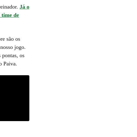
reinador.
Já o
 time de
re são os
 nosso jogo.
s pontas, os
o Paiva.