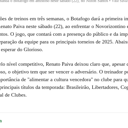
anda o Botafogo em amistoso neste sábado (22), no Nilton Santos
•
Vítor Silva
ões de treinos em três semanas, o Botafogo dará a primeira i
Renato Paiva neste sábado (22), ao enfrentar o Novorizontino
ntos. O jogo, que contará com a presença do público e da imp
eparação da equipe para os principais torneios de 2025. Abai
 esperar do Glorioso.
o nível competitivo, Renato Paiva deixou claro que, apesar d
so, o objetivo tem que ser vencer o adversário. O treinador p
mportância de "alimentar a cultura vencedora" no clube para q
principais títulos da temporada: Brasileirão, Libertadores, Co
l de Clubes.
m