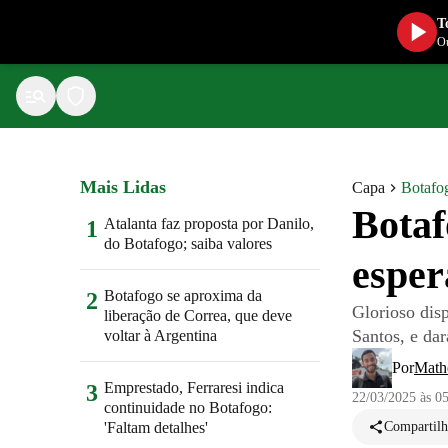
T
Ou
Mais Lidas
Capa
Botafo
Botaf
Atalanta faz proposta por Danilo,
1
do Botafogo; saiba valores
esper
Botafogo se aproxima da
2
Glorioso dis
liberação de Correa, que deve
Santos, e da
voltar à Argentina
Por
Math
Emprestado, Ferraresi indica
3
22/03/2025 às 0
continuidade no Botafogo:
'Faltam detalhes'
Compartilh