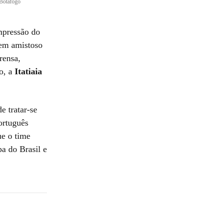
/Botafogo
mpressão do
 em amistoso
rensa,
xo, a
Itatiaia
e tratar-se
ortuguês
ue o time
pa do Brasil e