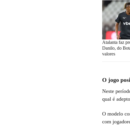
Atalanta faz pr
Danilo, do Bot
valores
O jogo pos
Neste período
qual é adept
O modelo con
com jogadore