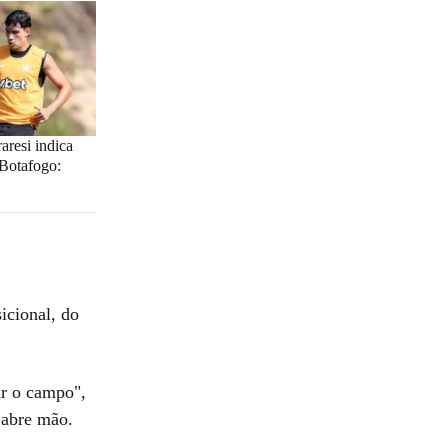
aresi indica
 Botafogo:
icional, do
ar o campo",
 abre mão.