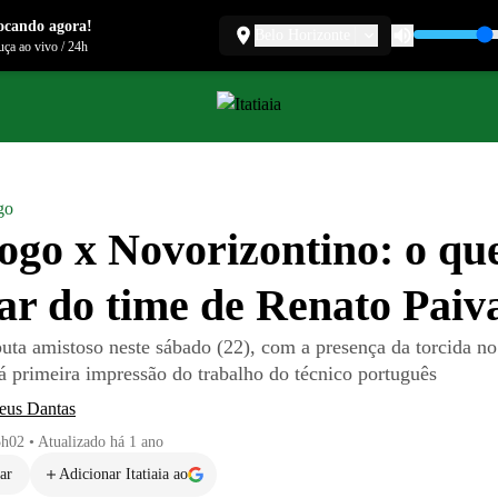
ocando agora!
Belo Horizonte
ça ao vivo
/
24h
go
ogo x Novorizontino: o qu
ar do time de Renato Paiv
puta amistoso neste sábado (22), com a presença da torcida no
rá primeira impressão do trabalho do técnico português
eus Dantas
5h02
•
Atualizado
há 1 ano
ar
Adicionar Itatiaia ao