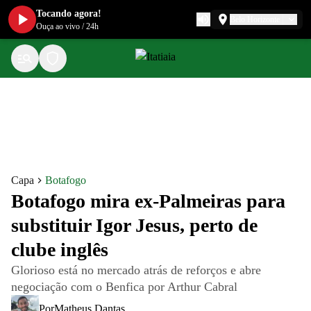
Tocando agora!
Belo Horizonte
Ouça ao vivo
/
24h
Capa
Botafogo
Botafogo mira ex-Palmeiras para
substituir Igor Jesus, perto de
clube inglês
Glorioso está no mercado atrás de reforços e abre
negociação com o Benfica por Arthur Cabral
Por
Matheus Dantas