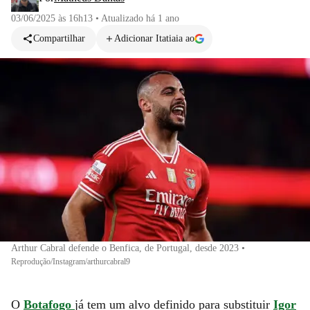
03/06/2025 às 16h13
•
Atualizado
há 1 ano
Compartilhar
Adicionar Itatiaia ao
Arthur Cabral defende o Benfica, de Portugal, desde 2023
•
Reprodução/Instagram/arthurcabral9
O
Botafogo
já tem um alvo definido para substituir
Igor