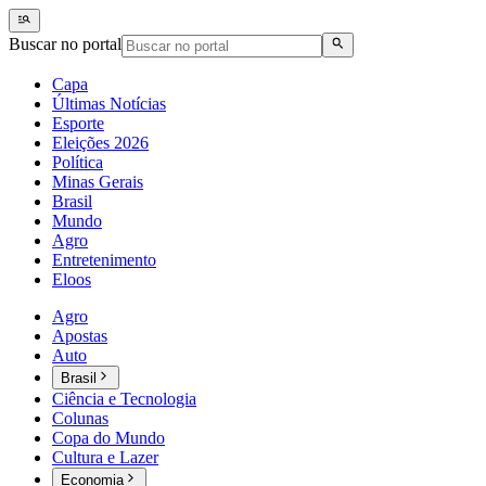
Buscar no portal
Capa
Últimas Notícias
Esporte
Eleições 2026
Política
Minas Gerais
Brasil
Mundo
Agro
Entretenimento
Eloos
Agro
Apostas
Auto
Brasil
Ciência e Tecnologia
Colunas
Copa do Mundo
Cultura e Lazer
Economia