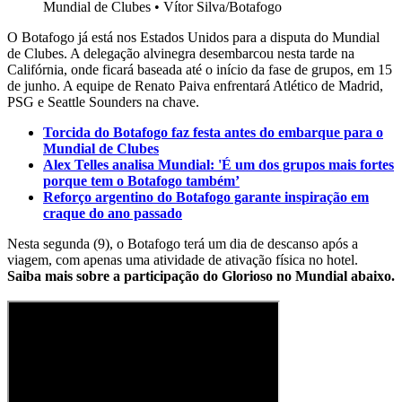
Mundial de Clubes
•
Vítor Silva/Botafogo
O Botafogo já está nos Estados Unidos para a disputa do Mundial
de Clubes. A delegação alvinegra desembarcou nesta tarde na
Califórnia, onde ficará baseada até o início da fase de grupos, em 15
de junho. A equipe de Renato Paiva enfrentará Atlético de Madrid,
PSG e Seattle Sounders na chave.
Torcida do Botafogo faz festa antes do embarque para o
Mundial de Clubes
Alex Telles analisa Mundial: 'É um dos grupos mais fortes
porque tem o Botafogo também’
Reforço argentino do Botafogo garante inspiração em
craque do ano passado
Nesta segunda (9), o Botafogo terá um dia de descanso após a
viagem, com apenas uma atividade de ativação física no hotel.
Saiba mais sobre a participação do Glorioso no Mundial abaixo.