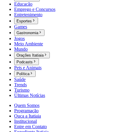
Educação
Emprego e Concursos
Entretenimento
Esportes
Games
Gastronomia
Jogos
Meio Ambiente
Mundo
Orações Itatiaia
Podcasts
Pets e Animais
Política
Saúde
Trends
Turismo
Últimas Notícias
Quem Somos
Programação
Ouça a Itatiaia
Institucional
Entre em Contato
Expediente Itatiaia