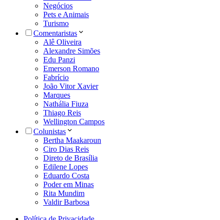
Negócios
Pets e Animais
Turismo
Comentaristas
Alê Oliveira
Alexandre Simões
Edu Panzi
Emerson Romano
Fabrício
João Vitor Xavier
Marques
Nathália Fiuza
Thiago Reis
Wellington Campos
Colunistas
Bertha Maakaroun
Ciro Dias Reis
Direto de Brasília
Edilene Lopes
Eduardo Costa
Poder em Minas
Rita Mundim
Valdir Barbosa
Política de Privacidade