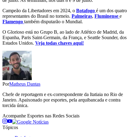
de julho. As semifinais, nos dias 8 e 9 de julho.
Campeão da Libertadores em 2024, o
Botafogo
é um dos quatro
representantes do Brasil no torneio.
Palmeiras
,
Fluminense
e
Flamengo
também disputarão o Mundial.
O Glorioso está no Grupo B, ao lado de Atlético de Madrid, da
Espanha, Paris Saint-Germain, da França, e Seattle Sounder, dos
Estados Unidos.
Veja todas chaves aqui!
Por
Matheus Dantas
Chefe de reportagem e ex-correspondente da Itatiaia no Rio de
Janeiro. Apaixonado por esportes, pela arquibancada e contra
torcida única.
Acompanhe
Esportes
nas Redes Sociais
Tópicos