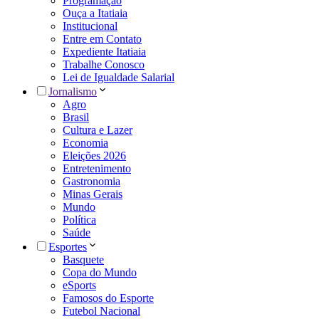
Programação
Ouça a Itatiaia
Institucional
Entre em Contato
Expediente Itatiaia
Trabalhe Conosco
Lei de Igualdade Salarial
Jornalismo
Agro
Brasil
Cultura e Lazer
Economia
Eleições 2026
Entretenimento
Gastronomia
Minas Gerais
Mundo
Política
Saúde
Esportes
Basquete
Copa do Mundo
eSports
Famosos do Esporte
Futebol Nacional