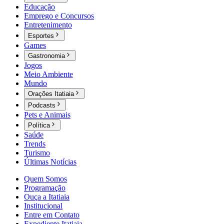
Educação
Emprego e Concursos
Entretenimento
Esportes
Games
Gastronomia
Jogos
Meio Ambiente
Mundo
Orações Itatiaia
Podcasts
Pets e Animais
Política
Saúde
Trends
Turismo
Últimas Notícias
Quem Somos
Programação
Ouça a Itatiaia
Institucional
Entre em Contato
Expediente Itatiaia