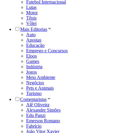
Futebol Internacional
Lutas
Motor
Tênis
Vôlei
Mais Editorias
Auto
Apostas
Educação
Emprego e Concursos
Eloos
Games
Indústria
Jogos
Meio Ambiente
Negócios
Pets e Animais
Turismo
Comentaristas
Alê Oliveira
Alexandre Simões
Edu Panzi
Emerson Romano
Fabrício
João Vitor Xavier