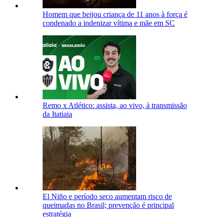
Homem que beijou criança de 11 anos à força é
condenado a indenizar vítima e mãe em SC
Remo x Atlético: assista, ao vivo, à transmissão
da Itatiaia
El Niño e período seco aumentam risco de
queimadas no Brasil; prevenção é principal
estratégia