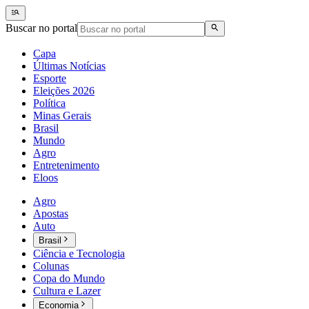
Buscar no portal
Capa
Últimas Notícias
Esporte
Eleições 2026
Política
Minas Gerais
Brasil
Mundo
Agro
Entretenimento
Eloos
Agro
Apostas
Auto
Brasil
Ciência e Tecnologia
Colunas
Copa do Mundo
Cultura e Lazer
Economia