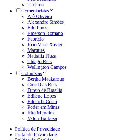
Turismo
Comentaristas
Alê Oliveira
Alexandre Simões
Edu Panzi
Emerson Romano
Fabrício
João Vitor Xavier
Marques
Nathália Fiuza
Thiago Reis
Wellington Campos
Colunistas
Bertha Maakaroun
Ciro Dias Reis
Direto de Brasília
Edilene Lopes
Eduardo Costa
Poder em Minas
Rita Mundim
Valdir Barbosa
Política de Privacidade
Portal de Privacidade