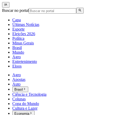
Buscar no portal
Capa
Últimas Notícias
Esporte
Eleições 2026
Política
Minas Gerais
Brasil
Mundo
Agro
Entretenimento
Eloos
Agro
Apostas
Auto
Brasil
Ciência e Tecnologia
Colunas
Copa do Mundo
Cultura e Lazer
Economia