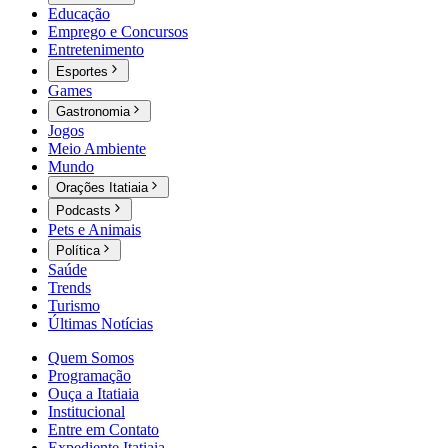
Educação
Emprego e Concursos
Entretenimento
Esportes
Games
Gastronomia
Jogos
Meio Ambiente
Mundo
Orações Itatiaia
Podcasts
Pets e Animais
Política
Saúde
Trends
Turismo
Últimas Notícias
Quem Somos
Programação
Ouça a Itatiaia
Institucional
Entre em Contato
Expediente Itatiaia