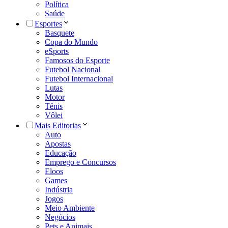
Política
Saúde
Esportes
Basquete
Copa do Mundo
eSports
Famosos do Esporte
Futebol Nacional
Futebol Internacional
Lutas
Motor
Tênis
Vôlei
Mais Editorias
Auto
Apostas
Educação
Emprego e Concursos
Eloos
Games
Indústria
Jogos
Meio Ambiente
Negócios
Pets e Animais