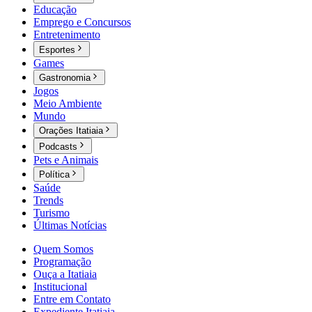
Educação
Emprego e Concursos
Entretenimento
Esportes
Games
Gastronomia
Jogos
Meio Ambiente
Mundo
Orações Itatiaia
Podcasts
Pets e Animais
Política
Saúde
Trends
Turismo
Últimas Notícias
Quem Somos
Programação
Ouça a Itatiaia
Institucional
Entre em Contato
Expediente Itatiaia