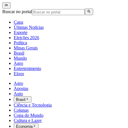
Buscar no portal
Capa
Últimas Notícias
Esporte
Eleições 2026
Política
Minas Gerais
Brasil
Mundo
Agro
Entretenimento
Eloos
Agro
Apostas
Auto
Brasil
Ciência e Tecnologia
Colunas
Copa do Mundo
Cultura e Lazer
Economia