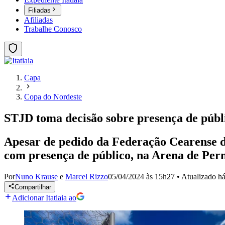
Filiadas
Afiliadas
Trabalhe Conosco
Capa
Copa do Nordeste
STJD toma decisão sobre presença de públ
Apesar de pedido da Federação Cearense de 
com presença de público, na Arena de Pe
Por
Nuno Krause
e
Marcel Rizzo
05/04/2024 às 15h27
•
Atualizado
há
Compartilhar
Adicionar Itatiaia ao