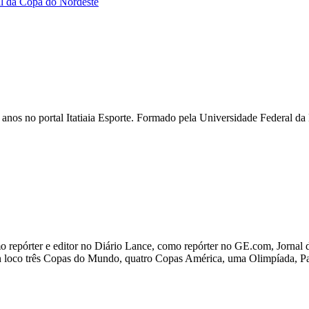
nal da Copa do Nordeste
ois anos no portal Itatiaia Esporte. Formado pela Universidade Federa
pórter e editor no Diário Lance, como repórter no GE.com, Jornal da 
in loco três Copas do Mundo, quatro Copas América, uma Olimpíada, 