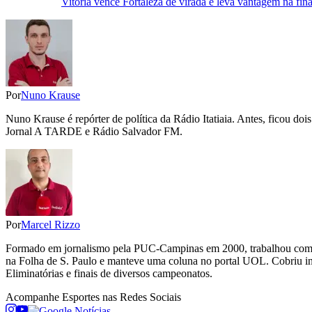
Vitória vence Fortaleza de virada e leva vantagem na fi
Por
Nuno Krause
Nuno Krause é repórter de política da Rádio Itatiaia. Antes, ficou d
Jornal A TARDE e Rádio Salvador FM.
Por
Marcel Rizzo
Formado em jornalismo pela PUC-Campinas em 2000, trabalhou como re
na Folha de S. Paulo e manteve uma coluna no portal UOL. Cobriu 
Eliminatórias e finais de diversos campeonatos.
Acompanhe
Esportes
nas Redes Sociais