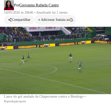
Por
Giovanna Rafaela Castro
14/05/2026 às 20h46
•
Atualizado
há 2 meses
Compartilhar
Adicionar Itatiaia ao
Lance do gol anulado da Chapecoense contra o Botafogo
•
Reprodução/sportv