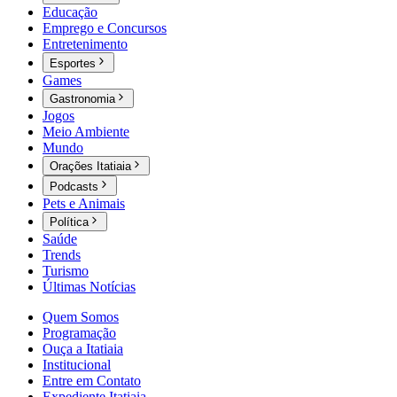
Educação
Emprego e Concursos
Entretenimento
Esportes
Games
Gastronomia
Jogos
Meio Ambiente
Mundo
Orações Itatiaia
Podcasts
Pets e Animais
Política
Saúde
Trends
Turismo
Últimas Notícias
Quem Somos
Programação
Ouça a Itatiaia
Institucional
Entre em Contato
Expediente Itatiaia