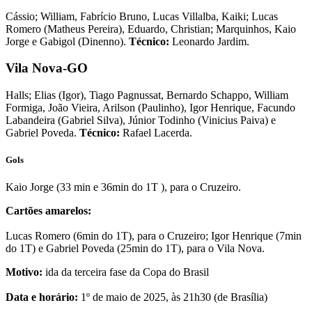
Cássio; William, Fabrício Bruno, Lucas Villalba, Kaiki; Lucas
Romero (Matheus Pereira), Eduardo, Christian; Marquinhos, Kaio
Jorge e Gabigol (Dinenno).
Técnico:
Leonardo Jardim.
Vila Nova-GO
Halls; Elias (Igor), Tiago Pagnussat, Bernardo Schappo, William
Formiga, João Vieira, Arilson (Paulinho), Igor Henrique, Facundo
Labandeira (Gabriel Silva), Júnior Todinho (Vinicius Paiva) e
Gabriel Poveda.
Técnico:
Rafael Lacerda.
Gols
Kaio Jorge (33 min e 36min do 1T ), para o Cruzeiro.
Cartões amarelos:
Lucas Romero (6min do 1T), para o Cruzeiro; Igor Henrique (7min
do 1T) e Gabriel Poveda (25min do 1T), para o Vila Nova.
Motivo:
ida da terceira fase da Copa do Brasil
Data e horário:
1º de maio de 2025, às 21h30 (de Brasília)