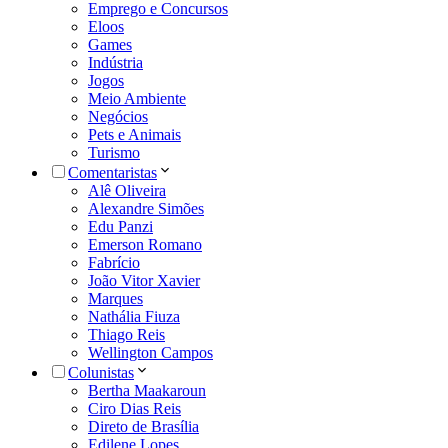
Emprego e Concursos
Eloos
Games
Indústria
Jogos
Meio Ambiente
Negócios
Pets e Animais
Turismo
Comentaristas
Alê Oliveira
Alexandre Simões
Edu Panzi
Emerson Romano
Fabrício
João Vitor Xavier
Marques
Nathália Fiuza
Thiago Reis
Wellington Campos
Colunistas
Bertha Maakaroun
Ciro Dias Reis
Direto de Brasília
Edilene Lopes