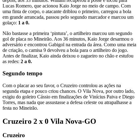
depois, aos 33 minutos. William recuperou a posse e tocou para
Lucas Romero, que acionou Kaio Jorge no meio de campo. Com
uma finta de corpo, o atacante driblou o primeiro, carregou a bola
em grande arrancada, passou pelo segundo marcador e marcou um
golaço:
1 a 0.
Não bastasse a primeira ‘pintura’, o artilheiro marcou um segundo
gol de placa no Mineirão. Aos 36 minutos, Kaio Jorge desarmou o
adversário e encontrou Gabigol na entrada da área. Como uma meia
de criação, o camisa 9 devolveu a bola para o artilheiro do jogo.
Antes de finalizar, Kaio ainda deixou o zagueiro no chão e estufou
as redes:
2 a 0.
Segundo tempo
Com o placar ao seu favor, o Cruzeiro controlou as ações na
segunda etapa e pouco criou chances. O Vila Nova, por outro lado,
exigiu do goleiro Cássio em finalizações de Vinícius Paiva e Diego
Torres, mas nada que assustasse a defesa celeste ou atrapalhasse a
festa no Mineirão.
Cruzeiro 2 x 0 Vila Nova-GO
Cruzeiro