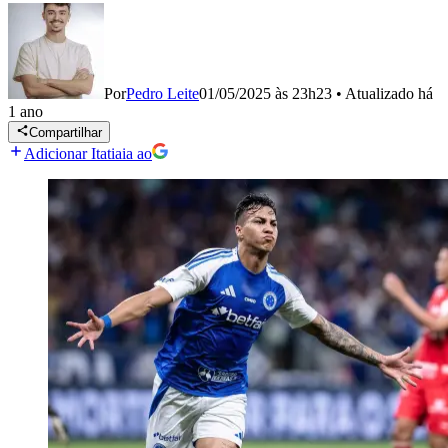
Por
Pedro Leite
01/05/2025 às 23h23
•
Atualizado
há
1 ano
Compartilhar
Adicionar Itatiaia ao