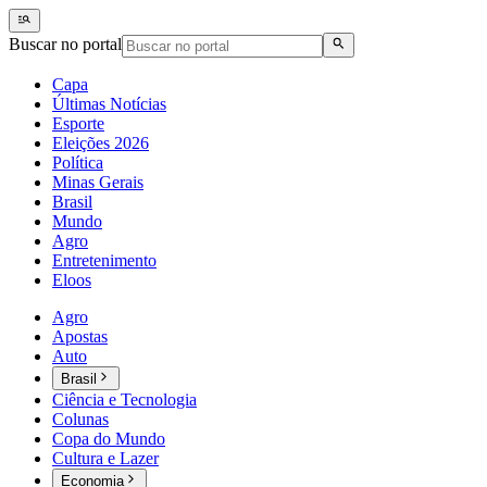
Buscar no portal
Capa
Últimas Notícias
Esporte
Eleições 2026
Política
Minas Gerais
Brasil
Mundo
Agro
Entretenimento
Eloos
Agro
Apostas
Auto
Brasil
Ciência e Tecnologia
Colunas
Copa do Mundo
Cultura e Lazer
Economia