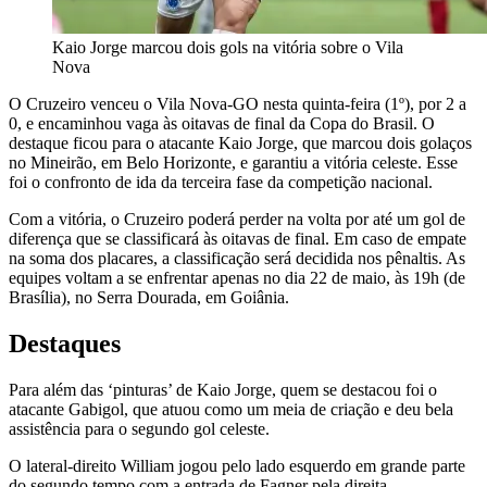
Kaio Jorge marcou dois gols na vitória sobre o Vila
Nova
O Cruzeiro venceu o Vila Nova-GO nesta quinta-feira (1º), por 2 a
0, e encaminhou vaga às oitavas de final da Copa do Brasil. O
destaque ficou para o atacante Kaio Jorge, que marcou dois golaços
no Mineirão, em Belo Horizonte, e garantiu a vitória celeste. Esse
foi o confronto de ida da terceira fase da competição nacional.
Com a vitória, o Cruzeiro poderá perder na volta por até um gol de
diferença que se classificará às oitavas de final. Em caso de empate
na soma dos placares, a classificação será decidida nos pênaltis. As
equipes voltam a se enfrentar apenas no dia 22 de maio, às 19h (de
Brasília), no Serra Dourada, em Goiânia.
Destaques
Para além das ‘pinturas’ de Kaio Jorge, quem se destacou foi o
atacante Gabigol, que atuou como um meia de criação e deu bela
assistência para o segundo gol celeste.
O lateral-direito William jogou pelo lado esquerdo em grande parte
do segundo tempo com a entrada de Fagner pela direita.