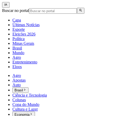
Buscar no portal
Capa
Últimas Notícias
Esporte
Eleições 2026
Política
Minas Gerais
Brasil
Mundo
Agro
Entretenimento
Eloos
Agro
Apostas
Auto
Brasil
Ciência e Tecnologia
Colunas
Copa do Mundo
Cultura e Lazer
Economia