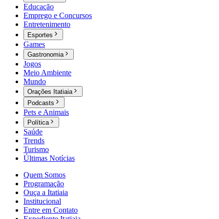
Educação
Emprego e Concursos
Entretenimento
Esportes
Games
Gastronomia
Jogos
Meio Ambiente
Mundo
Orações Itatiaia
Podcasts
Pets e Animais
Política
Saúde
Trends
Turismo
Últimas Notícias
Quem Somos
Programação
Ouça a Itatiaia
Institucional
Entre em Contato
Expediente Itatiaia