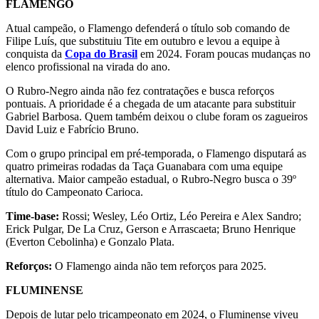
FLAMENGO
Atual campeão, o Flamengo defenderá o título sob comando de
Filipe Luís, que substituiu Tite em outubro e levou a equipe à
conquista da
Copa do Brasil
em 2024. Foram poucas mudanças no
elenco profissional na virada do ano.
O Rubro-Negro ainda não fez contratações e busca reforços
pontuais. A prioridade é a chegada de um atacante para substituir
Gabriel Barbosa. Quem também deixou o clube foram os zagueiros
David Luiz e Fabrício Bruno.
Com o grupo principal em pré-temporada, o Flamengo disputará as
quatro primeiras rodadas da Taça Guanabara com uma equipe
alternativa. Maior campeão estadual, o Rubro-Negro busca o 39º
título do Campeonato Carioca.
Time-base:
Rossi; Wesley, Léo Ortiz, Léo Pereira e Alex Sandro;
Erick Pulgar, De La Cruz, Gerson e Arrascaeta; Bruno Henrique
(Everton Cebolinha) e Gonzalo Plata.
Reforços:
O Flamengo ainda não tem reforços para 2025.
FLUMINENSE
Depois de lutar pelo tricampeonato em 2024, o Fluminense viveu