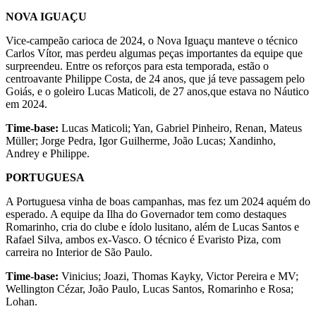
NOVA IGUAÇU
Vice-campeão carioca de 2024, o Nova Iguaçu manteve o técnico
Carlos Vítor, mas perdeu algumas peças importantes da equipe que
surpreendeu. Entre os reforços para esta temporada, estão o
centroavante Philippe Costa, de 24 anos, que já teve passagem pelo
Goiás, e o goleiro Lucas Maticoli, de 27 anos,que estava no Náutico
em 2024.
Time-base:
Lucas Maticoli; Yan, Gabriel Pinheiro, Renan, Mateus
Müller; Jorge Pedra, Igor Guilherme, João Lucas; Xandinho,
Andrey e Philippe.
PORTUGUESA
A Portuguesa vinha de boas campanhas, mas fez um 2024 aquém do
esperado. A equipe da Ilha do Governador tem como destaques
Romarinho, cria do clube e ídolo lusitano, além de Lucas Santos e
Rafael Silva, ambos ex-Vasco. O técnico é Evaristo Piza, com
carreira no Interior de São Paulo.
Time-base:
Vinicius; Joazi, Thomas Kayky, Victor Pereira e MV;
Wellington Cézar, João Paulo, Lucas Santos, Romarinho e Rosa;
Lohan.