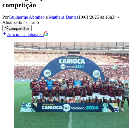
competição
Por
Guilherme Abrahão
e
Matheus Dantas
10/01/2025 às 16h34
•
Atualizado
há 1 ano
Compartilhar
Adicionar Itatiaia ao