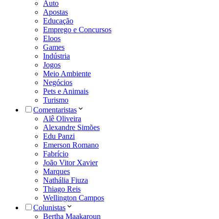
Auto
Apostas
Educação
Emprego e Concursos
Eloos
Games
Indústria
Jogos
Meio Ambiente
Negócios
Pets e Animais
Turismo
Comentaristas
Alê Oliveira
Alexandre Simões
Edu Panzi
Emerson Romano
Fabrício
João Vitor Xavier
Marques
Nathália Fiuza
Thiago Reis
Wellington Campos
Colunistas
Bertha Maakaroun