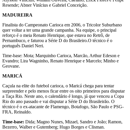
Resende; Abner Vinícius e Gabriel Conceição.
MADUREIRA
Finalista do Campeonato Carioca em 2006, o Tricolor Suburbano
quer voltar a ter uma grande campanha. Na equipe, o principal
reforço é o meia Renato Henrique, que estava no Retrô, de
Pernambuco, e faturou a Série D do Brasileiro.O técnico é o
português Daniel Neri.
Time-base: Mota; Marquinho Carioca, Marcão, Arthur Edeson e
Evandro; Lira Wagninho, Renato Henrique e Marcelo; Minho e
Geovane.
MARICÁ
Caçula na elite do futebol carioca, o Maricá chega para tentar
surpreender e pelo menos ficar entre os oito primeiros para disputar
a Taça Rio. Neste ano, o calendário é longo, já que venceu a Copa
Rio do ano passado e vai disputar a Série D do Brasileirão. O
técnico é o ex-atacante de Flamengo, Botafogo, São Paulo e PSG-
FRA, Reinaldo.
Time-base:
Dida; Magno Nunes, Mizael, Sandro e João; Ramon,
Bezerro, Walber e Gutemberg; Hugo Borges e Clisman.