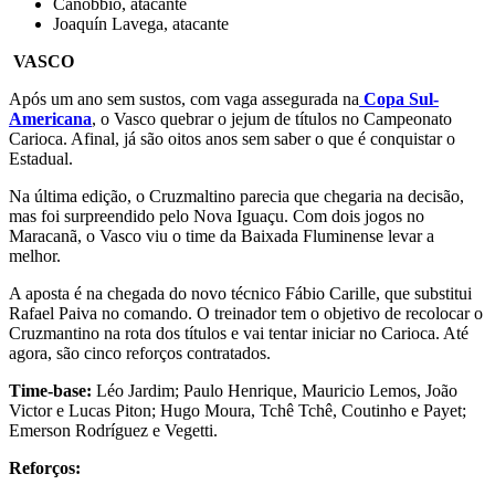
Canobbio, atacante
Joaquín Lavega, atacante
VASCO
Após um ano sem sustos, com vaga assegurada na
Copa Sul-
Americana
, o Vasco quebrar o jejum de títulos no Campeonato
Carioca. Afinal, já são oitos anos sem saber o que é conquistar o
Estadual.
Na última edição, o Cruzmaltino parecia que chegaria na decisão,
mas foi surpreendido pelo Nova Iguaçu. Com dois jogos no
Maracanã, o Vasco viu o time da Baixada Fluminense levar a
melhor.
A aposta é na chegada do novo técnico Fábio Carille, que substitui
Rafael Paiva no comando. O treinador tem o objetivo de recolocar o
Cruzmantino na rota dos títulos e vai tentar iniciar no Carioca. Até
agora, são cinco reforços contratados.
Time-base:
Léo Jardim; Paulo Henrique, Mauricio Lemos, João
Victor e Lucas Piton; Hugo Moura, Tchê Tchê, Coutinho e Payet;
Emerson Rodríguez e Vegetti.
Reforços: