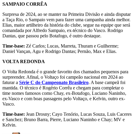
SAMPAIO CORRÊA
Surpresa de 2024, ao se manter na Primeira Divisão e ainda disputar
a Taça Rio, o Sampaio vem para fazer uma campanha ainda melhor.
Elias, maior artilheiro da história do clube, segue na equipe que será
comandada por Alfredo Sampaio, ex-técnico do Vasco. Rodrigo
Dantas, que passou pelo Botafogo, é outro destaque.
Time-base:
Zé Carlos; Lucas, Marreta, Thuram e Guilherme;
Daniel Vançan, Agu e Rodrigo Dantas; Pernão, Max e Elias.
VOLTA REDONDA
O Volta Redonda é o grande favorito dos chamados pequenos para
surpreender. Afinal, o Voltaço foi campeão nacional em 2024 ao
faturar a
Série C do Campeonato Brasileiro
. A base campeã foi
mantida. O técnico é Rogério Corrêa e chegam para completar o
time nomes famosos como Chay, ex-Botafogo, Luciano Naninho,
ex-Vasco e com boas passagens pelo Voltaço, e Kelvin, outro ex-
Vasco.
Time-base:
Jean Drosny; Cayo Tenório, Lucas Souza, Luis Caceres
e Sanchez; Bruno Barra, Pierre, Luciano Naninho e Chay; MV e
Kelvin.