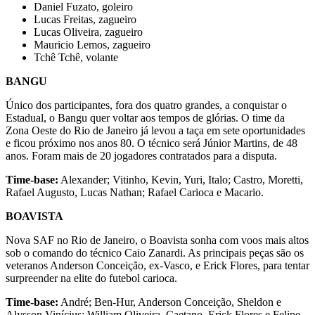
Daniel Fuzato, goleiro
Lucas Freitas, zagueiro
Lucas Oliveira, zagueiro
Mauricio Lemos, zagueiro
Tchê Tchê, volante
BANGU
Único dos participantes, fora dos quatro grandes, a conquistar o
Estadual, o Bangu quer voltar aos tempos de glórias. O time da
Zona Oeste do Rio de Janeiro já levou a taça em sete oportunidades
e ficou próximo nos anos 80. O técnico será Júnior Martins, de 48
anos. Foram mais de 20 jogadores contratados para a disputa.
Time-base:
Alexander; Vitinho, Kevin, Yuri, Italo; Castro, Moretti,
Rafael Augusto, Lucas Nathan; Rafael Carioca e Macario.
BOAVISTA
Nova SAF no Rio de Janeiro, o Boavista sonha com voos mais altos
sob o comando do técnico Caio Zanardi. As principais peças são os
veteranos Anderson Conceição, ex-Vasco, e Erick Flores, para tentar
surpreender na elite do futebol carioca.
Time-base:
André; Ben-Hur, Anderson Conceição, Sheldon e
Alysson Vinícius; William Oliveira, Caetano, Erick Flores e Felipe