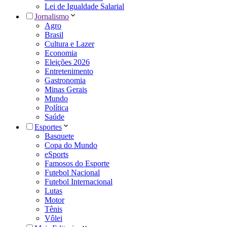
Lei de Igualdade Salarial
Jornalismo
Agro
Brasil
Cultura e Lazer
Economia
Eleições 2026
Entretenimento
Gastronomia
Minas Gerais
Mundo
Política
Saúde
Esportes
Basquete
Copa do Mundo
eSports
Famosos do Esporte
Futebol Nacional
Futebol Internacional
Lutas
Motor
Tênis
Vôlei