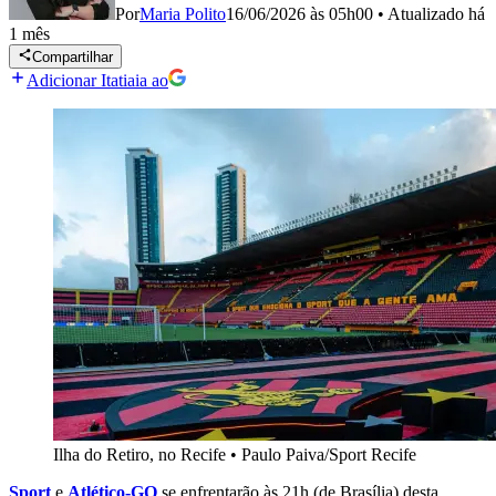
Por
Maria Polito
16/06/2026 às 05h00
•
Atualizado
há
1 mês
Compartilhar
Adicionar Itatiaia ao
Ilha do Retiro, no Recife
•
Paulo Paiva/Sport Recife
Sport
e
Atlético-GO
se enfrentarão às 21h (de Brasília) desta