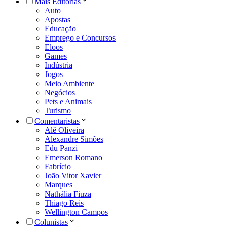
Mais Editorias
Auto
Apostas
Educação
Emprego e Concursos
Eloos
Games
Indústria
Jogos
Meio Ambiente
Negócios
Pets e Animais
Turismo
Comentaristas
Alê Oliveira
Alexandre Simões
Edu Panzi
Emerson Romano
Fabrício
João Vitor Xavier
Marques
Nathália Fiuza
Thiago Reis
Wellington Campos
Colunistas