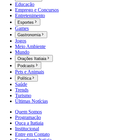
Educação
Emprego e Concursos
Entretenimento
Esportes
Games
Gastronomia
Jogos
Meio Ambiente
Mundo
Orações Itatiaia
Podcasts
Pets e Animais
Política
Saúde
Trends
Turismo
Últimas Notícias
Quem Somos
Programação
Ouça a Itatiaia
Institucional
Entre em Contato
Expediente Itatiaia