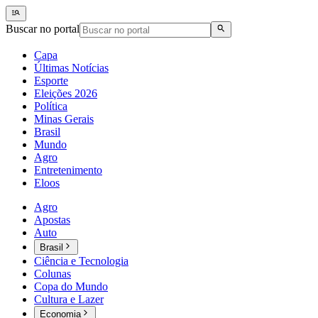
Buscar no portal
Capa
Últimas Notícias
Esporte
Eleições 2026
Política
Minas Gerais
Brasil
Mundo
Agro
Entretenimento
Eloos
Agro
Apostas
Auto
Brasil
Ciência e Tecnologia
Colunas
Copa do Mundo
Cultura e Lazer
Economia