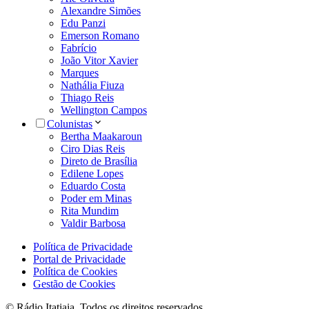
Alexandre Simões
Edu Panzi
Emerson Romano
Fabrício
João Vitor Xavier
Marques
Nathália Fiuza
Thiago Reis
Wellington Campos
Colunistas
Bertha Maakaroun
Ciro Dias Reis
Direto de Brasília
Edilene Lopes
Eduardo Costa
Poder em Minas
Rita Mundim
Valdir Barbosa
Política de Privacidade
Portal de Privacidade
Política de Cookies
Gestão de Cookies
© Rádio Itatiaia. Todos os direitos reservados.