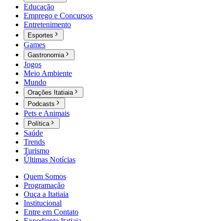
Educação
Emprego e Concursos
Entretenimento
Esportes
Games
Gastronomia
Jogos
Meio Ambiente
Mundo
Orações Itatiaia
Podcasts
Pets e Animais
Política
Saúde
Trends
Turismo
Últimas Notícias
Quem Somos
Programação
Ouça a Itatiaia
Institucional
Entre em Contato
Expediente Itatiaia