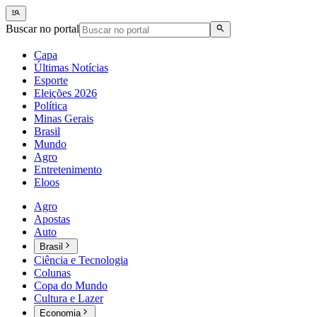
Buscar no portal
Capa
Últimas Notícias
Esporte
Eleições 2026
Política
Minas Gerais
Brasil
Mundo
Agro
Entretenimento
Eloos
Agro
Apostas
Auto
Brasil
Ciência e Tecnologia
Colunas
Copa do Mundo
Cultura e Lazer
Economia