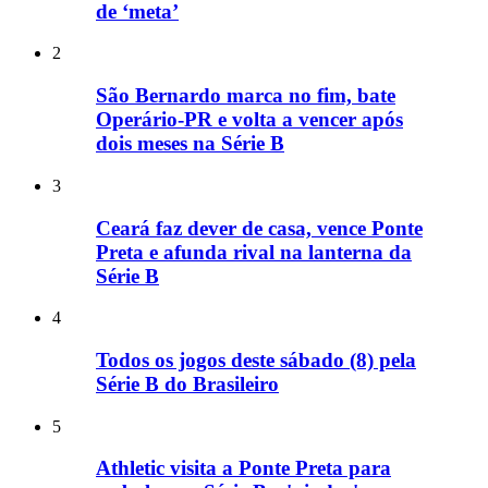
de ‘meta’
2
São Bernardo marca no fim, bate
Operário-PR e volta a vencer após
dois meses na Série B
3
Ceará faz dever de casa, vence Ponte
Preta e afunda rival na lanterna da
Série B
4
Todos os jogos deste sábado (8) pela
Série B do Brasileiro
5
Athletic visita a Ponte Preta para