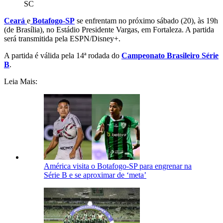
SC
Ceará
e
Botafogo-SP
s
e enfrentam no próximo sábado (20), às 19h
(de Brasília), no Estádio Presidente Vargas
, em Fortaleza
. A partida
será transmitida pela
ESPN/Disney+.
A partida é válida pela 14ª rodada do
Campeonato Brasileiro Série
B
.
Leia Mais:
América visita o Botafogo-SP para engrenar na
Série B e se aproximar de ‘meta’