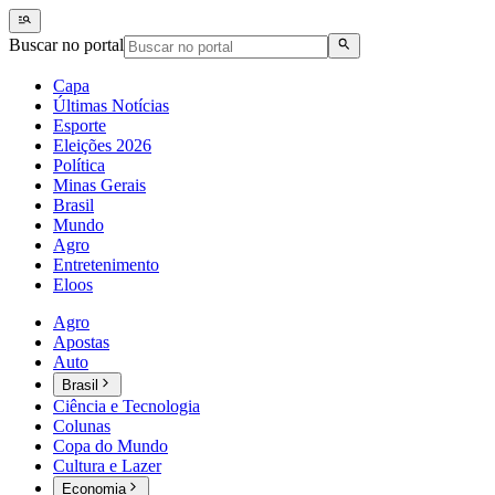
Buscar no portal
Capa
Últimas Notícias
Esporte
Eleições 2026
Política
Minas Gerais
Brasil
Mundo
Agro
Entretenimento
Eloos
Agro
Apostas
Auto
Brasil
Ciência e Tecnologia
Colunas
Copa do Mundo
Cultura e Lazer
Economia