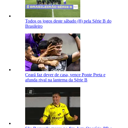
Todos os jogos deste sábado (8) pela Série B do
Brasileiro
Ceará faz dever de casa, vence Ponte Preta e
afunda rival na lanterna da Série B