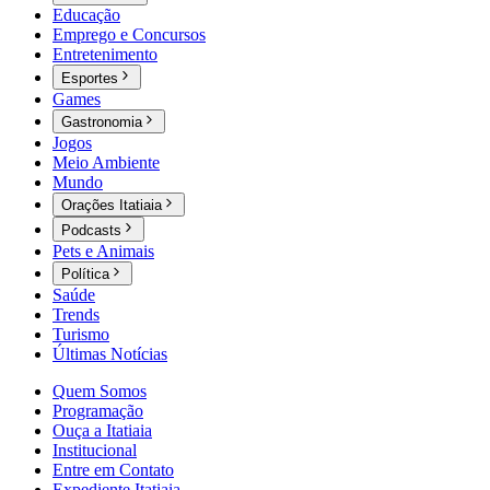
Educação
Emprego e Concursos
Entretenimento
Esportes
Games
Gastronomia
Jogos
Meio Ambiente
Mundo
Orações Itatiaia
Podcasts
Pets e Animais
Política
Saúde
Trends
Turismo
Últimas Notícias
Quem Somos
Programação
Ouça a Itatiaia
Institucional
Entre em Contato
Expediente Itatiaia