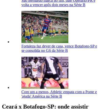
São Bernardo marca no fim, bate Operário-PR e
volta a vencer após dois meses na Série B
Fortaleza faz dever de casa, vence Botafogo-SP e
se consolida no G6 da Série B
Com um a menos, Athletic empata com a Ponte e
'ajuda' América na Série B
Ceará x Botafogo-SP
: onde assistir