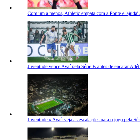
Com um a menos, Athletic empata com a Ponte e 'ajuda'
Juventude vence Avaí pela Série B antes de encarar Atlét
Juventude x Avaí: veja as escalações para o jogo pela Sé