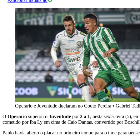
Adicionar Itatiaia ao
Operário e Juventude duelaram no Couto Pereira
•
Gabriel Tad
O
Operário
superou o
Juventude
por
2 a 1
, nesta
sexta-feira (5), e
cometido por Iba Ly em cima de Caio Dantas, convertido por Boschill
Pablo havia aberto o placar no primeiro tempo para o time paranaens