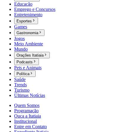
Educação
Emprego e Concursos
Entretenimento
Esportes
Games
Gastronomia
Jogos
Meio Ambiente
Mundo
Orações Itatiaia
Podcasts
Pets e Animais
Política
Saúde
Trends
Turismo
Últimas Notícias
Quem Somos
Programação
Ouça a Itatiaia
Institucional
Entre em Contato
Expediente Itatiaia