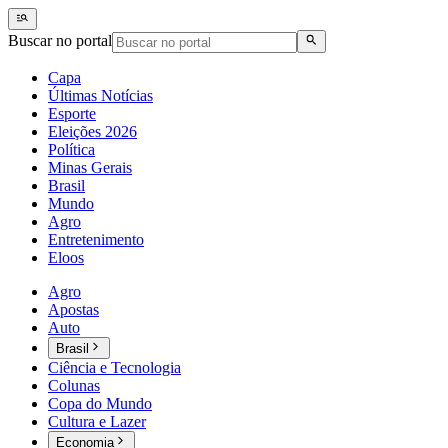
Buscar no portal
Capa
Últimas Notícias
Esporte
Eleições 2026
Política
Minas Gerais
Brasil
Mundo
Agro
Entretenimento
Eloos
Agro
Apostas
Auto
Brasil
Ciência e Tecnologia
Colunas
Copa do Mundo
Cultura e Lazer
Economia