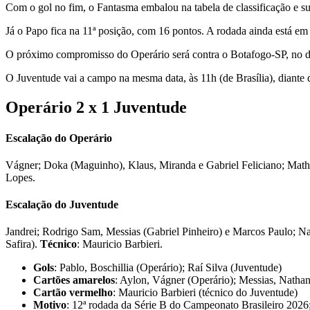
Com o gol no fim, o Fantasma embalou na tabela de classificação e su
Já o Papo fica na 11ª posição, com 16 pontos. A rodada ainda está e
O próximo compromisso do Operário será contra o Botafogo-SP, no domi
O Juventude vai a campo na mesma data, às 11h (de Brasília), diante 
Operário 2 x 1 Juventude
Escalação do Operário
Vágner; Doka (Maguinho), Klaus, Miranda e Gabriel Feliciano; Matheu
Lopes.
Escalação do Juventude
Jandrei; Rodrigo Sam, Messias (Gabriel Pinheiro) e Marcos Paulo; N
Safira)
.
Técnico
: Mauricio Barbieri.
Gols
: Pablo, Boschillia (Operário); Raí Silva (Juventude)
Cartões amarelos
: Aylon, Vágner (Operário); Messias, Natha
Cartão vermelho
: Mauricio Barbieri (técnico do Juventude)
Motivo
: 12ª rodada da Série B do Campeonato Brasileiro 2026