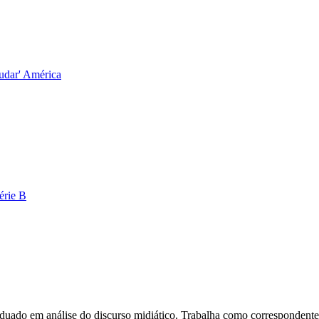
judar' América
Série B
do em análise do discurso midiático. Trabalha como correspondente do