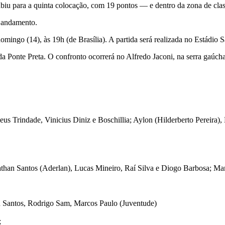
biu para a quinta colocação, com 19 pontos — e dentro da zona de class
m andamento.
ngo (14), às 19h (de Brasília). A partida será realizada no Estádio Sa
da Ponte Preta. O confronto ocorrerá no Alfredo Jaconi, na serra gaúcha
s Trindade, Vinicius Diniz e Boschillia; Aylon (Hilderberto Pereira),
athan Santos (Aderlan), Lucas Mineiro, Raí Silva e Diogo Barbosa; Ma
n Santos, Rodrigo Sam, Marcos Paulo (Juventude)
;