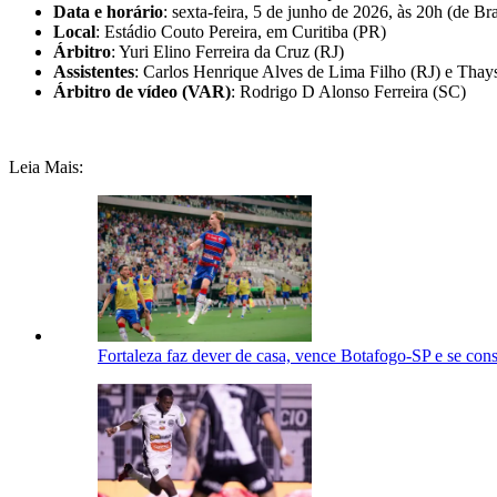
Data e horário
: sexta-feira, 5 de junho de 2026, às 20h (de Bra
Local
: Estádio Couto Pereira, em Curitiba (PR)
Árbitro
: Yuri Elino Ferreira da Cruz (RJ)
Assistentes
: Carlos Henrique Alves de Lima Filho (RJ) e Tha
Árbitro de vídeo (VAR)
: Rodrigo D Alonso Ferreira (SC)
Leia Mais:
Fortaleza faz dever de casa, vence Botafogo-SP e se con