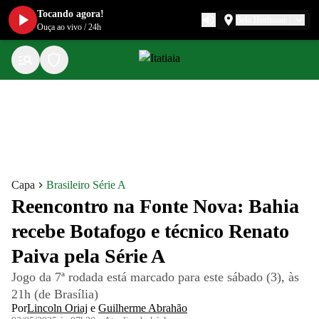
Tocando agora!
Belo Horizonte
Ouça ao vivo
/
24h
Capa
Brasileiro Série A
Reencontro na Fonte Nova: Bahia
recebe Botafogo e técnico Renato
Paiva pela Série A
Jogo da 7ª rodada está marcado para este sábado (3), às
21h (de Brasília)
Por
Lincoln Oriaj
e
Guilherme Abrahão