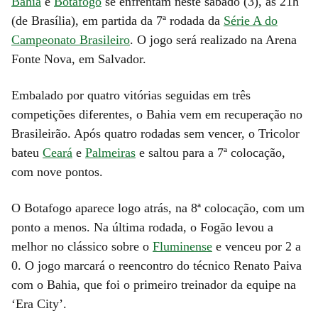
Bahia
e
Botafogo
se enfrentam neste sábado (3), às 21h
(de Brasília), em partida da 7ª rodada da
Série A do
Campeonato Brasileiro
. O jogo será realizado na Arena
Fonte Nova, em Salvador.
Embalado por quatro vitórias seguidas em três
competições diferentes, o Bahia vem em recuperação no
Brasileirão. Após quatro rodadas sem vencer, o Tricolor
bateu
Ceará
e
Palmeiras
e saltou para a 7ª colocação,
com nove pontos.
O Botafogo aparece logo atrás, na 8ª colocação, com um
ponto a menos. Na última rodada, o Fogão levou a
melhor no clássico sobre o
Fluminense
e venceu por 2 a
0. O jogo marcará o reencontro do técnico Renato Paiva
com o Bahia, que foi o primeiro treinador da equipe na
‘Era City’.