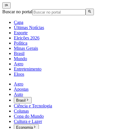
Buscar no portal
Capa
Últimas Notícias
Esporte
Eleições 2026
Política
Minas Gerais
Brasil
Mundo
Agro
Entretenimento
Eloos
Agro
Apostas
Auto
Brasil
Ciência e Tecnologia
Colunas
Copa do Mundo
Cultura e Lazer
Economia