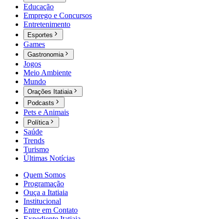
Educação
Emprego e Concursos
Entretenimento
Esportes
Games
Gastronomia
Jogos
Meio Ambiente
Mundo
Orações Itatiaia
Podcasts
Pets e Animais
Política
Saúde
Trends
Turismo
Últimas Notícias
Quem Somos
Programação
Ouça a Itatiaia
Institucional
Entre em Contato
Expediente Itatiaia