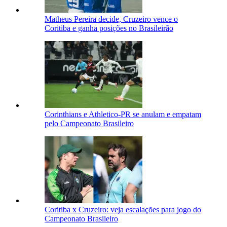
Matheus Pereira decide, Cruzeiro vence o
Coritiba e ganha posições no Brasileirão
Corinthians e Athletico-PR se anulam e empatam
pelo Campeonato Brasileiro
Coritiba x Cruzeiro: veja escalações para jogo do
Campeonato Brasileiro