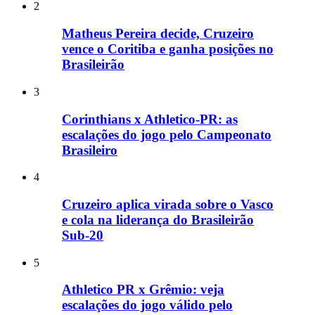
2
Matheus Pereira decide, Cruzeiro
vence o Coritiba e ganha posições no
Brasileirão
3
Corinthians x Athletico-PR: as
escalações do jogo pelo Campeonato
Brasileiro
4
Cruzeiro aplica virada sobre o Vasco
e cola na liderança do Brasileirão
Sub-20
5
Athletico PR x Grêmio: veja
escalações do jogo válido pelo