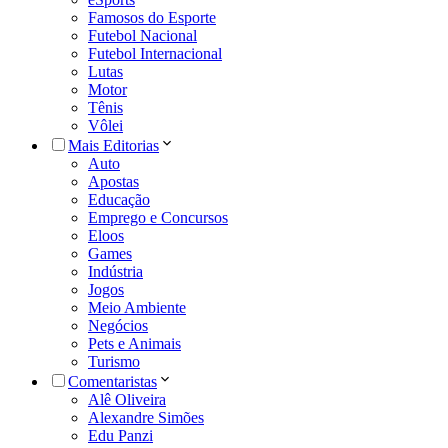
Famosos do Esporte
Futebol Nacional
Futebol Internacional
Lutas
Motor
Tênis
Vôlei
Mais Editorias
Auto
Apostas
Educação
Emprego e Concursos
Eloos
Games
Indústria
Jogos
Meio Ambiente
Negócios
Pets e Animais
Turismo
Comentaristas
Alê Oliveira
Alexandre Simões
Edu Panzi