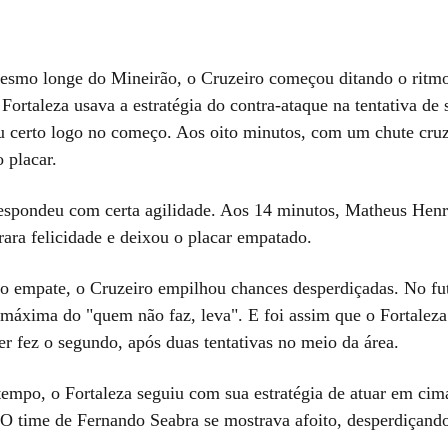
smo longe do Mineirão, o Cruzeiro começou ditando o ritm
Fortaleza usava a estratégia do contra-ataque na tentativa de 
u certo logo no começo. Aos oito minutos, com um chute cru
 placar.
espondeu com certa agilidade. Aos 14 minutos, Matheus Hen
rara felicidade e deixou o placar empatado.
o empate, o Cruzeiro empilhou chances desperdiçadas. No fu
 máxima do "quem não faz, leva". E foi assim que o Fortalez
r fez o segundo, após duas tentativas no meio da área.
empo, o Fortaleza seguiu com sua estratégia de atuar em cim
 O time de Fernando Seabra se mostrava afoito, desperdiçando