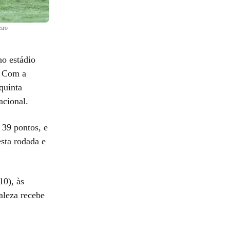
iro
no estádio
. Com a
 quinta
acional.
 39 pontos, e
sta rodada e
10), às
aleza recebe