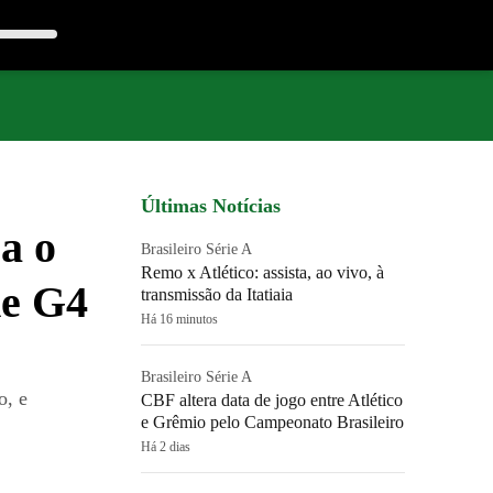
Últimas Notícias
a o
Brasileiro Série A
Remo x Atlético: assista, ao vivo, à
de G4
transmissão da Itatiaia
Há 16 minutos
Brasileiro Série A
o, e
CBF altera data de jogo entre Atlético
e Grêmio pelo Campeonato Brasileiro
Há 2 dias