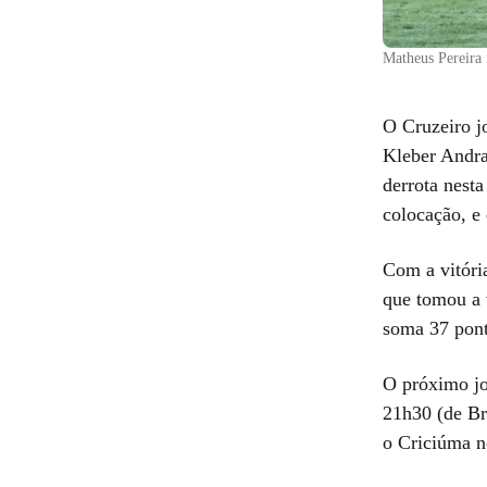
Matheus Pereira 
O Cruzeiro jo
Kleber Andra
derrota nesta
colocação, e
Com a vitória
que tomou a 
soma 37 pont
O próximo jo
21h30 (de Bra
o Criciúma n