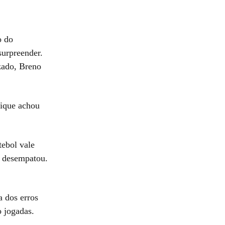
o do
surpreender.
zado, Breno
rique achou
tebol vale
a desempatou.
a dos erros
 jogadas.