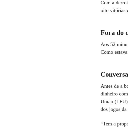
Com a derrota
oito vitória
Fora do c
Aos 52 minut
Como estava 
Conversa
Antes de a b
dinheiro com
União (LFU),
dos jogos da
“Tem a propo