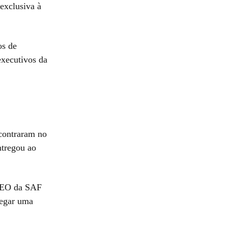
exclusiva à
os de
xecutivos da
ncontraram no
ntregou ao
 CEO da SAF
regar uma