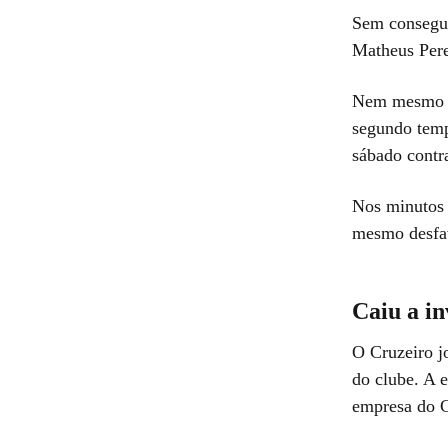
Sem consegui
Matheus Pere
Nem mesmo co
segundo temp
sábado contra
Nos minutos f
mesmo desfav
Caiu a i
O Cruzeiro j
do clube. A
empresa do C