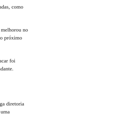
gadas, como
o melhorou no
do próximo
acar foi
dante.
a diretoria
a uma