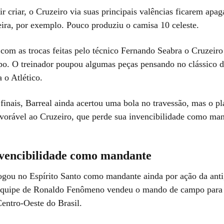
r criar, o Cruzeiro via suas principais valências ficarem apa
ira, por exemplo. Pouco produziu o camisa 10 celeste.
m as trocas feitas pelo técnico Fernando Seabra o Cruzeir
o. O treinador poupou algumas peças pensando no clássico 
 o Atlético.
inais, Barreal ainda acertou uma bola no travessão, mas o pl
orável ao Cruzeiro, que perde sua invencibilidade como man
nvencibilidade como mandante
ogou no Espírito Santo como mandante ainda por ação da antig
 equipe de Ronaldo Fenômeno vendeu o mando de campo par
entro-Oeste do Brasil.