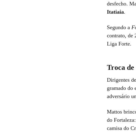
desfecho. Ma
Itatiaia
.
Segundo a
F
contrato, de
Liga Forte.
Troca de 
Dirigentes d
gramado do e
adversário u
Mattos brinc
do Fortaleza
camisa do Cr