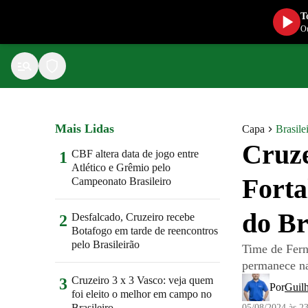
T
Ou
Mais Lidas
Capa
Brasile
Cruze
CBF altera data de jogo entre
1
Atlético e Grêmio pelo
Forta
Campeonato Brasileiro
do Br
Desfalcado, Cruzeiro recebe
2
Botafogo em tarde de reencontros
pelo Brasileirão
Time de Fern
permanece na
Cruzeiro 3 x 3 Vasco: veja quem
3
Por
Guil
foi eleito o melhor em campo no
Brasileiro
05/08/2024 às 2