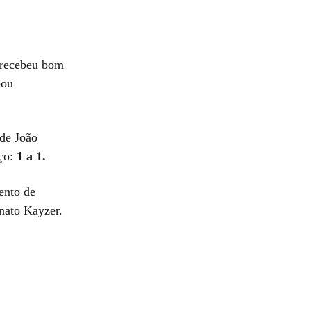
s recebeu bom
bou
 de João
aço:
1 a 1.
ento de
nato Kayzer.