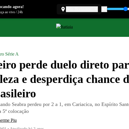
ocando agora!
Belo Horizonte
ça ao vivo
/
24h
iro Série A
iro perde duelo direto par
leza e desperdiça chance 
asileiro
ando Seabra perdeu por 2 a 1, em Cariacica, no Espírito Sant
 5ª colocação
herme Piu
3h01
•
Atualizado
há 2 anos