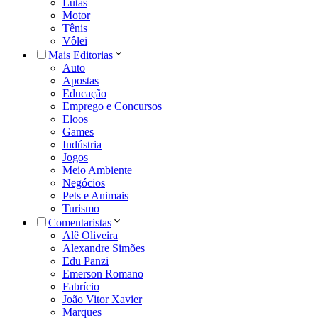
Lutas
Motor
Tênis
Vôlei
Mais Editorias
Auto
Apostas
Educação
Emprego e Concursos
Eloos
Games
Indústria
Jogos
Meio Ambiente
Negócios
Pets e Animais
Turismo
Comentaristas
Alê Oliveira
Alexandre Simões
Edu Panzi
Emerson Romano
Fabrício
João Vitor Xavier
Marques