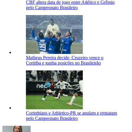
CBF altera data de jogo entre Atlético e Grêmio
pelo Campeonato Brasileiro
Matheus Pereira decide, Cruzeiro vence o
Coritiba e ganha posições no Brasileirão
Corinthians e Athletico-PR se anulam e empatam
pelo Campeonato Brasileiro