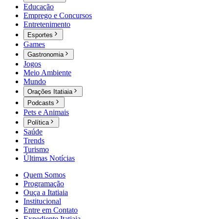
Educação
Emprego e Concursos
Entretenimento
Esportes
Games
Gastronomia
Jogos
Meio Ambiente
Mundo
Orações Itatiaia
Podcasts
Pets e Animais
Política
Saúde
Trends
Turismo
Últimas Notícias
Quem Somos
Programação
Ouça a Itatiaia
Institucional
Entre em Contato
Expediente Itatiaia