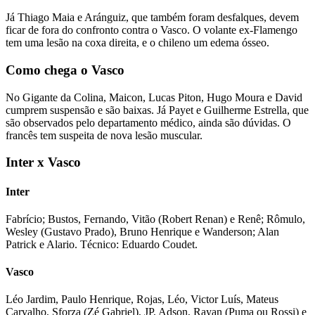
Já Thiago Maia e Aránguiz, que também foram desfalques, devem
ficar de fora do confronto contra o Vasco. O volante ex-Flamengo
tem uma lesão na coxa direita, e o chileno um edema ósseo.
Como chega o Vasco
No Gigante da Colina, Maicon, Lucas Piton, Hugo Moura e David
cumprem suspensão e são baixas. Já Payet e Guilherme Estrella, que
são observados pelo departamento médico, ainda são dúvidas. O
francês tem suspeita de nova lesão muscular.
Inter x Vasco
Inter
Fabrício; Bustos, Fernando, Vitão (Robert Renan) e Renê; Rômulo,
Wesley (Gustavo Prado), Bruno Henrique e Wanderson; Alan
Patrick e Alario. Técnico: Eduardo Coudet.
Vasco
Léo Jardim, Paulo Henrique, Rojas, Léo, Victor Luís, Mateus
Carvalho, Sforza (Zé Gabriel), JP, Adson, Rayan (Puma ou Rossi) e