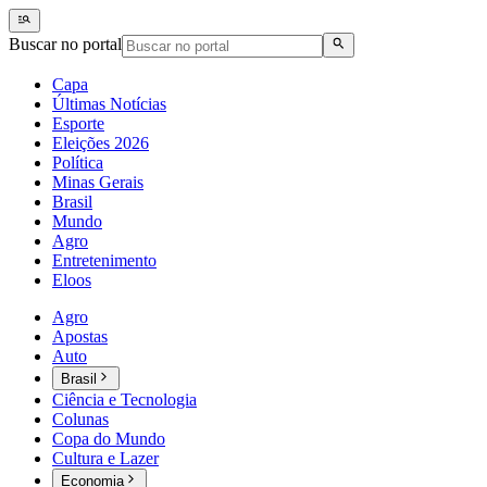
Buscar no portal
Capa
Últimas Notícias
Esporte
Eleições 2026
Política
Minas Gerais
Brasil
Mundo
Agro
Entretenimento
Eloos
Agro
Apostas
Auto
Brasil
Ciência e Tecnologia
Colunas
Copa do Mundo
Cultura e Lazer
Economia