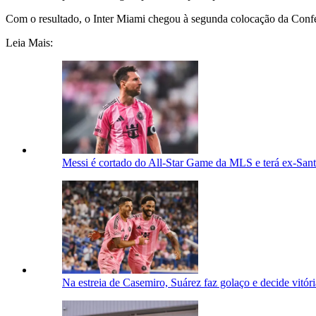
Com o resultado, o Inter Miami chegou à segunda colocação da Confer
Leia Mais:
Messi é cortado do All-Star Game da MLS e terá ex-Sant
Na estreia de Casemiro, Suárez faz golaço e decide vitó