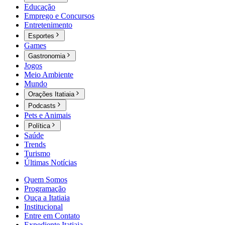
Educação
Emprego e Concursos
Entretenimento
Esportes
Games
Gastronomia
Jogos
Meio Ambiente
Mundo
Orações Itatiaia
Podcasts
Pets e Animais
Política
Saúde
Trends
Turismo
Últimas Notícias
Quem Somos
Programação
Ouça a Itatiaia
Institucional
Entre em Contato
Expediente Itatiaia