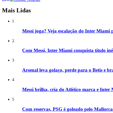
Mais Lidas
1
Messi joga? Veja escalação do Inter Miami
2
Com Messi, Inter Miami conquista título in
3
Arsenal leva golaço, perde para o Betis e br
4
Messi brilha, cria do Atlético marca e Inte
5
Com reservas, PSG é goleado pelo Mallorca 