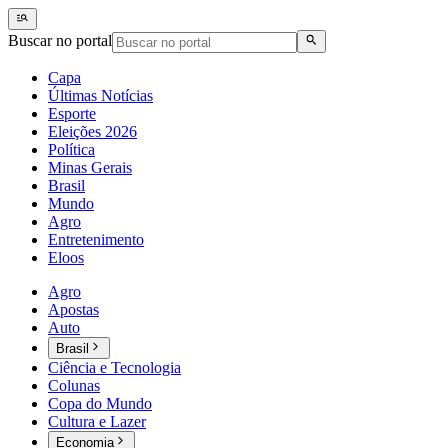
Buscar no portal
Capa
Últimas Notícias
Esporte
Eleições 2026
Política
Minas Gerais
Brasil
Mundo
Agro
Entretenimento
Eloos
Agro
Apostas
Auto
Brasil
Ciência e Tecnologia
Colunas
Copa do Mundo
Cultura e Lazer
Economia