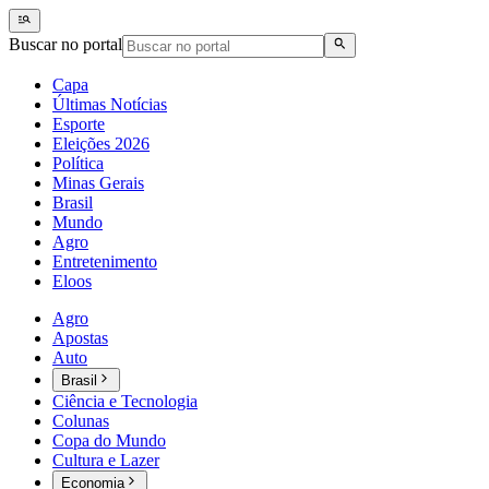
Buscar no portal
Capa
Últimas Notícias
Esporte
Eleições 2026
Política
Minas Gerais
Brasil
Mundo
Agro
Entretenimento
Eloos
Agro
Apostas
Auto
Brasil
Ciência e Tecnologia
Colunas
Copa do Mundo
Cultura e Lazer
Economia