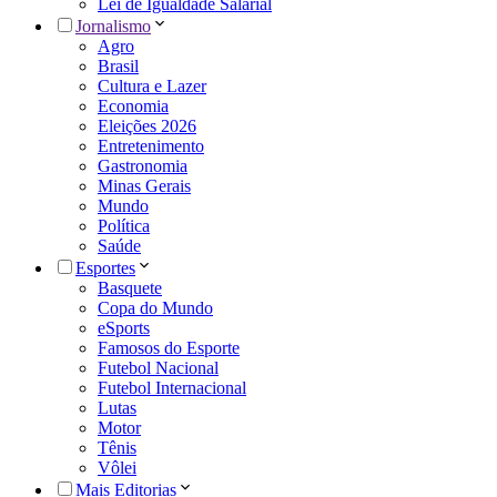
Lei de Igualdade Salarial
Jornalismo
Agro
Brasil
Cultura e Lazer
Economia
Eleições 2026
Entretenimento
Gastronomia
Minas Gerais
Mundo
Política
Saúde
Esportes
Basquete
Copa do Mundo
eSports
Famosos do Esporte
Futebol Nacional
Futebol Internacional
Lutas
Motor
Tênis
Vôlei
Mais Editorias