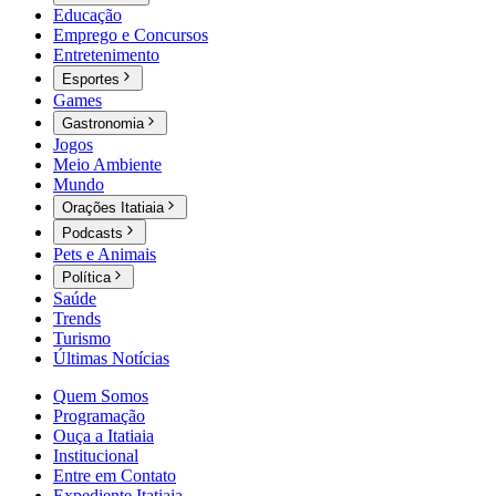
Educação
Emprego e Concursos
Entretenimento
Esportes
Games
Gastronomia
Jogos
Meio Ambiente
Mundo
Orações Itatiaia
Podcasts
Pets e Animais
Política
Saúde
Trends
Turismo
Últimas Notícias
Quem Somos
Programação
Ouça a Itatiaia
Institucional
Entre em Contato
Expediente Itatiaia