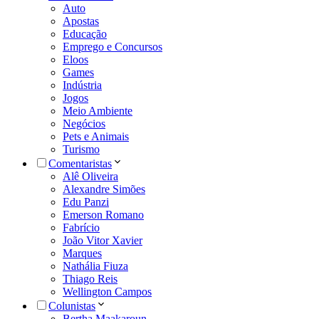
Auto
Apostas
Educação
Emprego e Concursos
Eloos
Games
Indústria
Jogos
Meio Ambiente
Negócios
Pets e Animais
Turismo
Comentaristas
Alê Oliveira
Alexandre Simões
Edu Panzi
Emerson Romano
Fabrício
João Vitor Xavier
Marques
Nathália Fiuza
Thiago Reis
Wellington Campos
Colunistas
Bertha Maakaroun