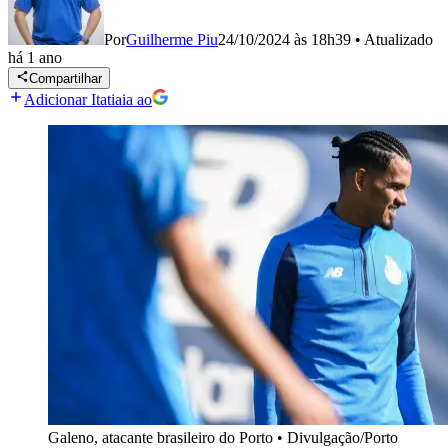
Por
Guilherme Piu
24/10/2024 às 18h39
•
Atualizado
há 1 ano
Compartilhar
Adicionar Itatiaia ao
Galeno, atacante brasileiro do Porto
•
Divulgação/Porto