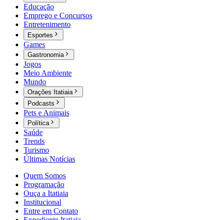
Educação
Emprego e Concursos
Entretenimento
Esportes
Games
Gastronomia
Jogos
Meio Ambiente
Mundo
Orações Itatiaia
Podcasts
Pets e Animais
Política
Saúde
Trends
Turismo
Últimas Notícias
Quem Somos
Programação
Ouça a Itatiaia
Institucional
Entre em Contato
Expediente Itatiaia