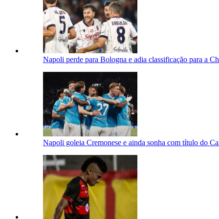
Napoli perde para Bologna e adia classificação para a 
Napoli goleia Cremonese e ainda sonha com título do Ca