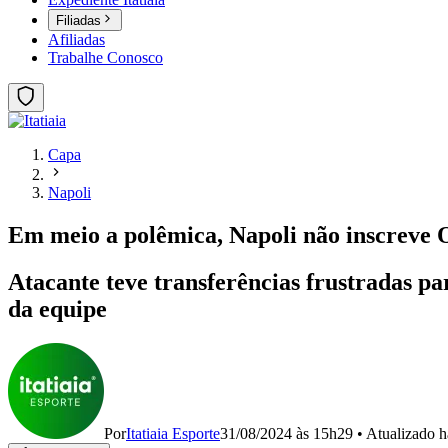
Filiadas
Afiliadas
Trabalhe Conosco
Capa
Napoli
Em meio a polêmica, Napoli não inscreve
Atacante teve transferências frustradas p
da equipe
Por
Itatiaia Esporte
31/08/2024 às 15h29
•
Atualizado
h