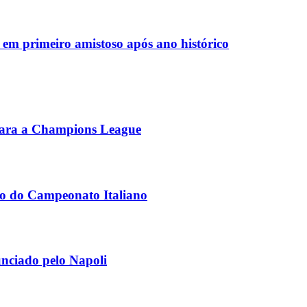
em primeiro amistoso após ano histórico
 para a Champions League
lo do Campeonato Italiano
unciado pelo Napoli