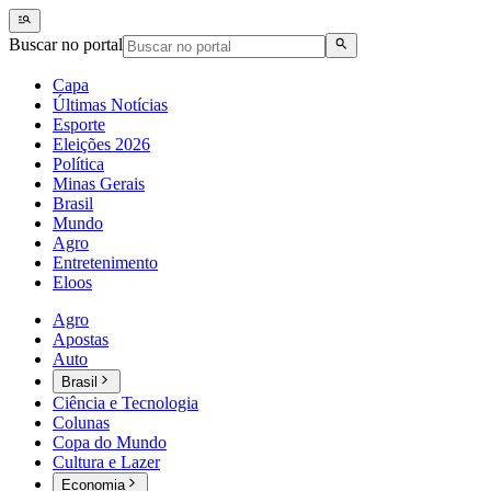
Buscar no portal
Capa
Últimas Notícias
Esporte
Eleições 2026
Política
Minas Gerais
Brasil
Mundo
Agro
Entretenimento
Eloos
Agro
Apostas
Auto
Brasil
Ciência e Tecnologia
Colunas
Copa do Mundo
Cultura e Lazer
Economia