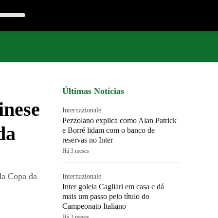
Últimas Notícias
inese
Internazionale
Pezzolano explica como Alan Patrick
da
e Borré lidam com o banco de
reservas no Inter
Há 3 meses
 da Copa da
Internazionale
Inter goleia Cagliari em casa e dá
mais um passo pelo título do
Campeonato Italiano
Há 3 meses