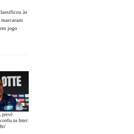
lassificou às
o, marcaram
 em jogo
, prevê
confia na Inter:
fio'