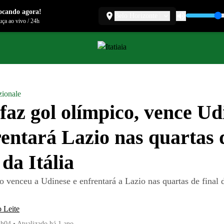
ocando agora!
Belo Horizonte
ça ao vivo
/
24h
zionale
 faz gol olímpico, vence Ud
rentará Lazio nas quartas 
da Itália
o venceu a Udinese e enfrentará a Lazio nas quartas de final
 Leite
1h04
•
Atualizado
há 1 ano