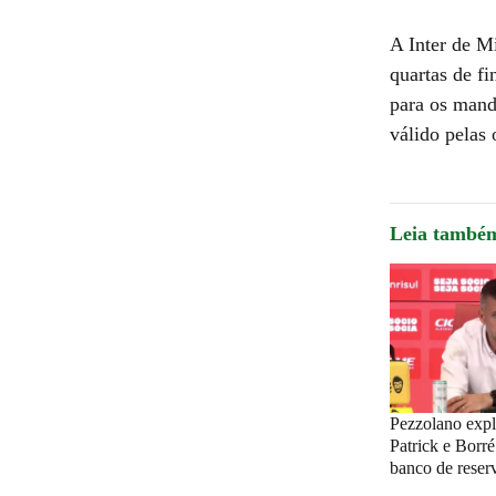
A Inter de Mi
quartas de fi
para os mand
válido pelas 
Leia també
Pezzolano exp
Patrick e Borr
banco de reserv