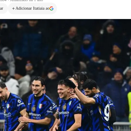
ar
Adicionar Itatiaia ao