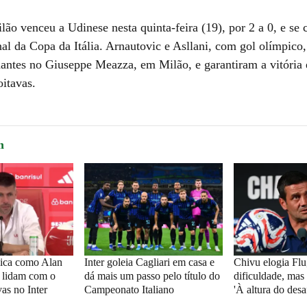
lão venceu a Udinese nesta quinta-feira (19), por 2 a 0, e se c
nal da Copa da Itália. Arnautovic e Asllani, com gol olímpic
antes no Giuseppe Meazza, em Milão, e garantiram a vitória
oitavas.
m
lica como Alan
Inter goleia Cagliari em casa e
Chivu elogia Flu
é lidam com o
dá mais um passo pelo título do
dificuldade, mas 
as no Inter
Campeonato Italiano
'À altura do desa