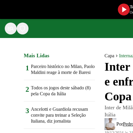
T
Ou
Mais Lidas
Capa
Interna
Inter
Parceiro histórico no Milan, Paolo
1
Maldini reage à morte de Baresi
e enf
Todos os jogos deste sábado (8)
2
Copa 
pela Copa da Itália
Inter de Milã
Ancelotti e Guardiola recusam
3
Itália
convite para treinar a Seleção
Italiana, diz jornalista
Por
Pedro
19/12/2024 às 2