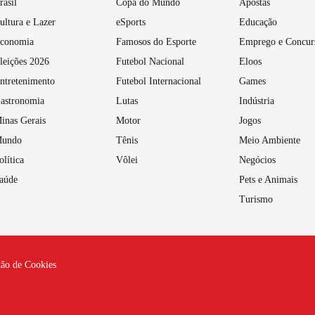
rasil
Copa do Mundo
Apostas
ultura e Lazer
eSports
Educação
conomia
Famosos do Esporte
Emprego e Concur
leições 2026
Futebol Nacional
Eloos
ntretenimento
Futebol Internacional
Games
astronomia
Lutas
Indústria
inas Gerais
Motor
Jogos
undo
Tênis
Meio Ambiente
olítica
Vôlei
Negócios
aúde
Pets e Animais
Turismo
tão de Cookies