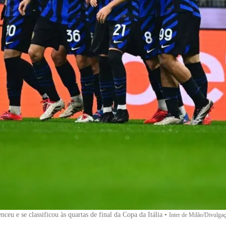
nceu e se classificou às quartas de final da Copa da Itália
•
Inter de Milão/Divulga