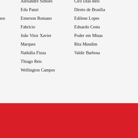
Alexandre Simões
Ciro Dias Reis
Edu Panzi
Direto de Brasília
sos
Emerson Romano
Edilene Lopes
Fabrício
Eduardo Costa
João Vitor Xavier
Poder em Minas
Marques
Rita Mundim
Nathália Fiuza
Valdir Barbosa
Thiago Reis
Wellington Campos