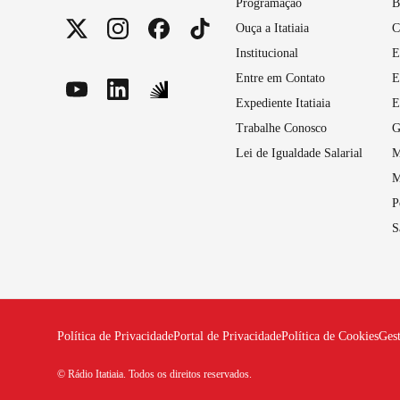
Programação
B
Ouça a Itatiaia
C
Institucional
E
Entre em Contato
E
Expediente Itatiaia
E
Trabalhe Conosco
G
Lei de Igualdade Salarial
M
M
P
S
Política de Privacidade
Portal de Privacidade
Política de Cookies
Ges
© Rádio Itatiaia. Todos os direitos reservados.