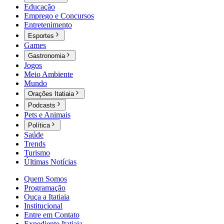
Educação
Emprego e Concursos
Entretenimento
Esportes
Games
Gastronomia
Jogos
Meio Ambiente
Mundo
Orações Itatiaia
Podcasts
Pets e Animais
Política
Saúde
Trends
Turismo
Últimas Notícias
Quem Somos
Programação
Ouça a Itatiaia
Institucional
Entre em Contato
Expediente Itatiaia