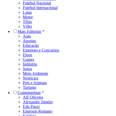
Futebol Nacional
Futebol Internacional
Lutas
Motor
Tênis
Vôlei
Mais Editorias
Auto
Apostas
Educação
Emprego e Concursos
Eloos
Games
Indústria
Jogos
Meio Ambiente
Negócios
Pets e Animais
Turismo
Comentaristas
Alê Oliveira
Alexandre Simões
Edu Panzi
Emerson Romano
Fabrício