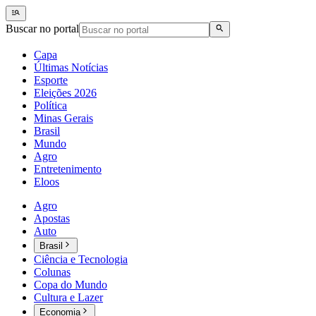
Buscar no portal
Capa
Últimas Notícias
Esporte
Eleições 2026
Política
Minas Gerais
Brasil
Mundo
Agro
Entretenimento
Eloos
Agro
Apostas
Auto
Brasil
Ciência e Tecnologia
Colunas
Copa do Mundo
Cultura e Lazer
Economia