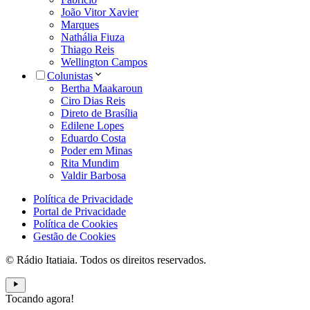
João Vitor Xavier
Marques
Nathália Fiuza
Thiago Reis
Wellington Campos
Colunistas
Bertha Maakaroun
Ciro Dias Reis
Direto de Brasília
Edilene Lopes
Eduardo Costa
Poder em Minas
Rita Mundim
Valdir Barbosa
Política de Privacidade
Portal de Privacidade
Política de Cookies
Gestão de Cookies
© Rádio Itatiaia. Todos os direitos reservados.
Tocando agora!