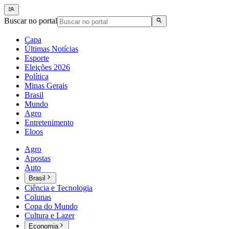
Buscar no portal
Capa
Últimas Notícias
Esporte
Eleições 2026
Política
Minas Gerais
Brasil
Mundo
Agro
Entretenimento
Eloos
Agro
Apostas
Auto
Brasil
Ciência e Tecnologia
Colunas
Copa do Mundo
Cultura e Lazer
Economia