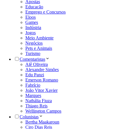
Apostas
Educação
Emprego e Concursos
Eloos
Games
Indústria
Jogos
Meio Ambiente
Negócios
Pets e Animais
Turismo
Comentaristas
Alê Oliveira
Alexandre Simões
Edu Panzi
Emerson Romano
Fabrício
João Vitor Xavier
Marques
Nathália Fiuza
Thiago Reis
Wellington Campos
Colunistas
Bertha Maakaroun
Ciro Dias Reis