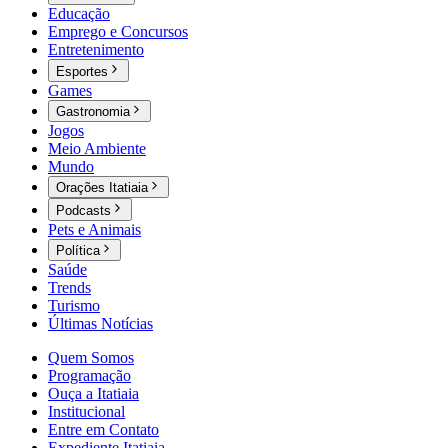
Educação
Emprego e Concursos
Entretenimento
Esportes
Games
Gastronomia
Jogos
Meio Ambiente
Mundo
Orações Itatiaia
Podcasts
Pets e Animais
Política
Saúde
Trends
Turismo
Últimas Notícias
Quem Somos
Programação
Ouça a Itatiaia
Institucional
Entre em Contato
Expediente Itatiaia