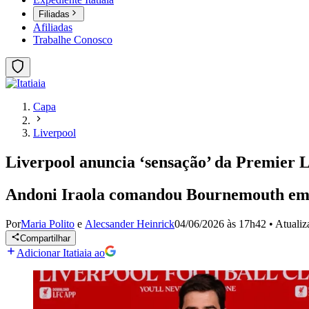
Filiadas
Afiliadas
Trabalhe Conosco
Capa
Liverpool
Liverpool anuncia ‘sensação’ da Premier 
Andoni Iraola comandou Bournemouth em 
Por
Maria Polito
e
Alecsander Heinrick
04/06/2026 às 17h42
•
Atuali
Compartilhar
Adicionar Itatiaia ao