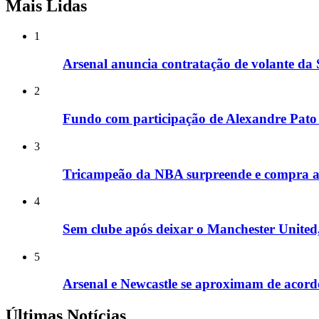
Mais Lidas
1
Arsenal anuncia contratação de volante da 
2
Fundo com participação de Alexandre Pato 
3
Tricampeão da NBA surpreende e compra aç
4
Sem clube após deixar o Manchester United,
5
Arsenal e Newcastle se aproximam de acor
Últimas Notícias