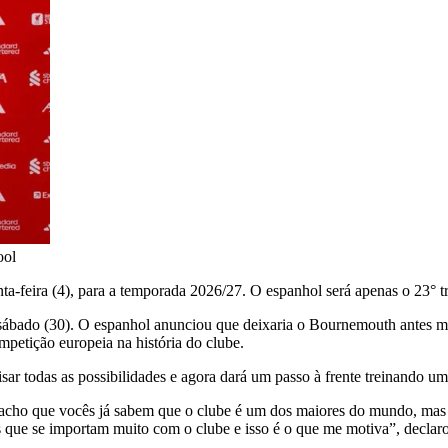
ool
inta-feira (4), para a temporada 2026/27. O espanhol será apenas o 23° t
imo sábado (30). O espanhol anunciou que deixaria o Bournemouth ante
mpetição europeia na história do clube.
sar todas as possibilidades e agora dará um passo à frente treinando um
u acho que vocês já sabem que o clube é um dos maiores do mundo, ma
s que se importam muito com o clube e isso é o que me motiva”, declaro