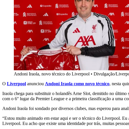
Andoni Iraola, novo técnico do Liverpool
•
Divulgação/Liverp
O
Liverpool
anunciou
Andoni Iraola como novo técnico
, nesta qu
Iraola chega para substituir o holandês Arne Slot, demitido no últ
com o 6° lugar da Premier League e a primeira classificação a uma co
Andoni Iraola foi sondado por diversos clubes, mas esperou para anali
“Estou muito animado em estar aqui e ser o técnico do Liverpool. E
Liverpool. Eu acho que existe uma identidade por trás, muitas pessoa