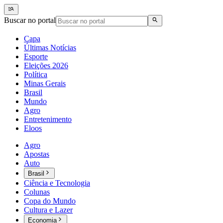
Buscar no portal
Capa
Últimas Notícias
Esporte
Eleições 2026
Política
Minas Gerais
Brasil
Mundo
Agro
Entretenimento
Eloos
Agro
Apostas
Auto
Brasil
Ciência e Tecnologia
Colunas
Copa do Mundo
Cultura e Lazer
Economia