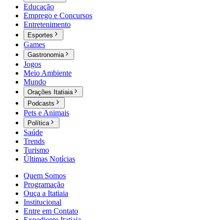
Educação
Emprego e Concursos
Entretenimento
Esportes
Games
Gastronomia
Jogos
Meio Ambiente
Mundo
Orações Itatiaia
Podcasts
Pets e Animais
Política
Saúde
Trends
Turismo
Últimas Notícias
Quem Somos
Programação
Ouça a Itatiaia
Institucional
Entre em Contato
Expediente Itatiaia