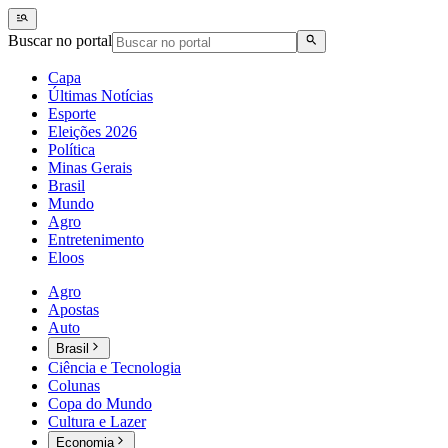
Buscar no portal
Capa
Últimas Notícias
Esporte
Eleições 2026
Política
Minas Gerais
Brasil
Mundo
Agro
Entretenimento
Eloos
Agro
Apostas
Auto
Brasil
Ciência e Tecnologia
Colunas
Copa do Mundo
Cultura e Lazer
Economia