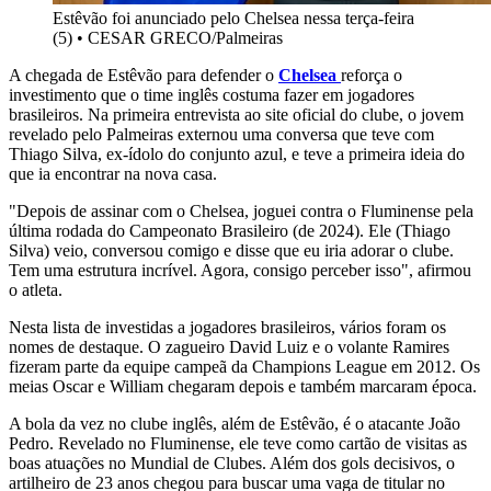
Estêvão foi anunciado pelo Chelsea nessa terça-feira
(5)
•
CESAR GRECO/Palmeiras
A chegada de Estêvão para defender o
Chelsea
reforça o
investimento que o time inglês costuma fazer em jogadores
brasileiros. Na primeira entrevista ao site oficial do clube, o jovem
revelado pelo Palmeiras externou uma conversa que teve com
Thiago Silva, ex-ídolo do conjunto azul, e teve a primeira ideia do
que ia encontrar na nova casa.
"Depois de assinar com o Chelsea, joguei contra o Fluminense pela
última rodada do Campeonato Brasileiro (de 2024). Ele (Thiago
Silva) veio, conversou comigo e disse que eu iria adorar o clube.
Tem uma estrutura incrível. Agora, consigo perceber isso", afirmou
o atleta.
Nesta lista de investidas a jogadores brasileiros, vários foram os
nomes de destaque. O zagueiro David Luiz e o volante Ramires
fizeram parte da equipe campeã da Champions League em 2012. Os
meias Oscar e William chegaram depois e também marcaram época.
A bola da vez no clube inglês, além de Estêvão, é o atacante João
Pedro. Revelado no Fluminense, ele teve como cartão de visitas as
boas atuações no Mundial de Clubes. Além dos gols decisivos, o
artilheiro de 23 anos chegou para buscar uma vaga de titular no