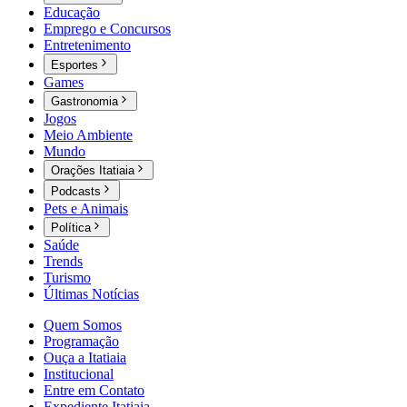
Educação
Emprego e Concursos
Entretenimento
Esportes
Games
Gastronomia
Jogos
Meio Ambiente
Mundo
Orações Itatiaia
Podcasts
Pets e Animais
Política
Saúde
Trends
Turismo
Últimas Notícias
Quem Somos
Programação
Ouça a Itatiaia
Institucional
Entre em Contato
Expediente Itatiaia