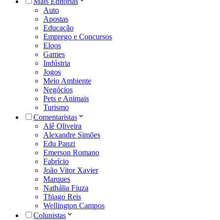
Mais Editorias
Auto
Apostas
Educação
Emprego e Concursos
Eloos
Games
Indústria
Jogos
Meio Ambiente
Negócios
Pets e Animais
Turismo
Comentaristas
Alê Oliveira
Alexandre Simões
Edu Panzi
Emerson Romano
Fabrício
João Vitor Xavier
Marques
Nathália Fiuza
Thiago Reis
Wellington Campos
Colunistas