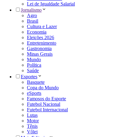
Lei de Igualdade Salarial
Jornalismo
Agro
Brasil
Cultura e Lazer
Economia
Eleições 2026
Entretenimento
Gastronomia
Minas Gerais
Mundo
Política
Saúde
Esportes
Basquete
Copa do Mundo
eSports
Famosos do Esporte
Futebol Nacional
Futebol Internacional
Lutas
Motor
Tênis
Vôlei