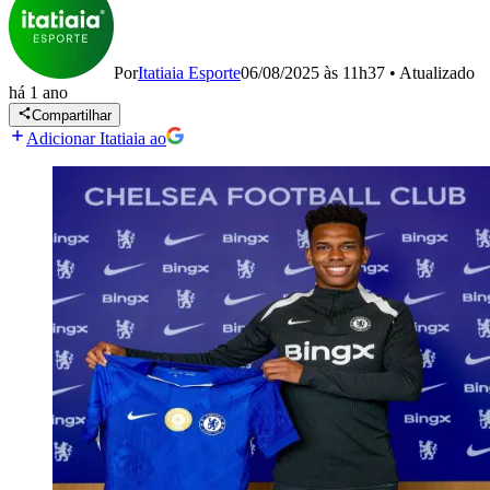
Por
Itatiaia Esporte
06/08/2025 às 11h37
•
Atualizado
há 1 ano
Compartilhar
Adicionar Itatiaia ao