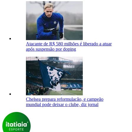
Atacante de R$ 580 milhões é liberado a atuar
após suspensão por doping
Chelsea prepara reformulação, e campeão
mundial pode deixar o clube, diz jornal