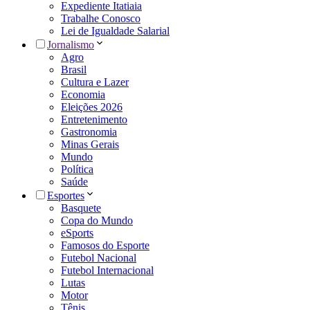
Expediente Itatiaia
Trabalhe Conosco
Lei de Igualdade Salarial
Jornalismo
Agro
Brasil
Cultura e Lazer
Economia
Eleições 2026
Entretenimento
Gastronomia
Minas Gerais
Mundo
Política
Saúde
Esportes
Basquete
Copa do Mundo
eSports
Famosos do Esporte
Futebol Nacional
Futebol Internacional
Lutas
Motor
Tênis