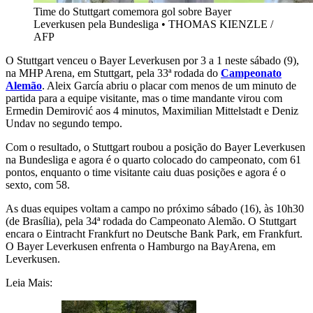
Time do Stuttgart comemora gol sobre Bayer
Leverkusen pela Bundesliga
•
THOMAS KIENZLE /
AFP
O Stuttgart venceu o Bayer Leverkusen por 3 a 1 neste sábado (9),
na MHP Arena, em Stuttgart, pela 33ª rodada do
Campeonato
Alemão
. Aleix García abriu o placar com menos de um minuto de
partida para a equipe visitante, mas o time mandante virou com
Ermedin Demirović aos 4 minutos, Maximilian Mittelstadt e Deniz
Undav no segundo tempo.
Com o resultado, o Stuttgart roubou a posição do Bayer Leverkusen
na Bundesliga e agora é o quarto colocado do campeonato, com 61
pontos, enquanto o time visitante caiu duas posições e agora é o
sexto, com 58.
As duas equipes voltam a campo no próximo sábado (16), às 10h30
(de Brasília), pela 34ª rodada do Campeonato Alemão. O Stuttgart
encara o Eintracht Frankfurt no Deutsche Bank Park, em Frankfurt.
O Bayer Leverkusen enfrenta o Hamburgo na BayArena, em
Leverkusen.
Leia Mais: