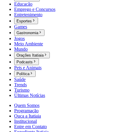
Educação
Emprego e Concursos
Entretenimento
Esportes
Games
Gastronomia
Jogos
Meio Ambiente
Mundo
Orações Itatiaia
Podcasts
Pets e Animais
Política
Saúde
Trends
Turismo
Últimas Notícias
Quem Somos
Programação
Ouça a Itatiaia
Institucional
Entre em Contato
Expediente Itatiaia