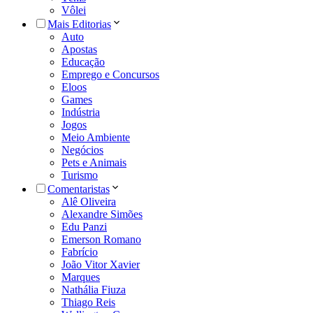
Vôlei
Mais Editorias
Auto
Apostas
Educação
Emprego e Concursos
Eloos
Games
Indústria
Jogos
Meio Ambiente
Negócios
Pets e Animais
Turismo
Comentaristas
Alê Oliveira
Alexandre Simões
Edu Panzi
Emerson Romano
Fabrício
João Vitor Xavier
Marques
Nathália Fiuza
Thiago Reis