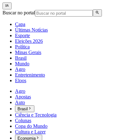
Buscar no portal
Capa
Últimas Notícias
Esporte
Eleições 2026
Política
Minas Gerais
Brasil
Mundo
Agro
Entretenimento
Eloos
Agro
Apostas
Auto
Brasil
Ciência e Tecnologia
Colunas
Copa do Mundo
Cultura e Lazer
Economia