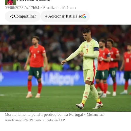
09/06/2025 às 17h54
•
Atualizado
há 1 ano
Compartilhar
Adicionar Itatiaia ao
Morata lamenta pênalti perdido contra Portugal
•
Mohammad
Amirhosseini/NurPhoto/NurPhoto via AFP