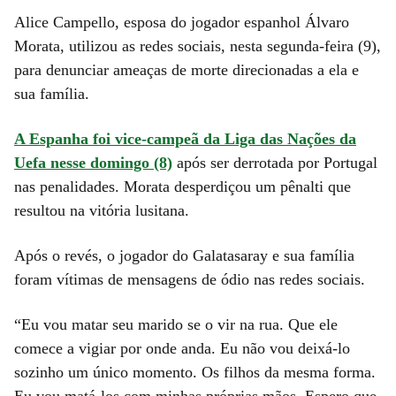
Alice Campello, esposa do jogador espanhol Álvaro
Morata, utilizou as redes sociais, nesta segunda-feira (9),
para denunciar ameaças de morte direcionadas a ela e
sua família.
A Espanha foi vice-campeã da Liga das Nações da
Uefa nesse domingo (8)
após ser derrotada por Portugal
nas penalidades. Morata desperdiçou um pênalti que
resultou na vitória lusitana.
Após o revés, o jogador do Galatasaray e sua família
foram vítimas de mensagens de ódio nas redes sociais.
“Eu vou matar seu marido se o vir na rua. Que ele
comece a vigiar por onde anda. Eu não vou deixá-lo
sozinho um único momento. Os filhos da mesma forma.
Eu vou matá-los com minhas próprias mãos. Espero que