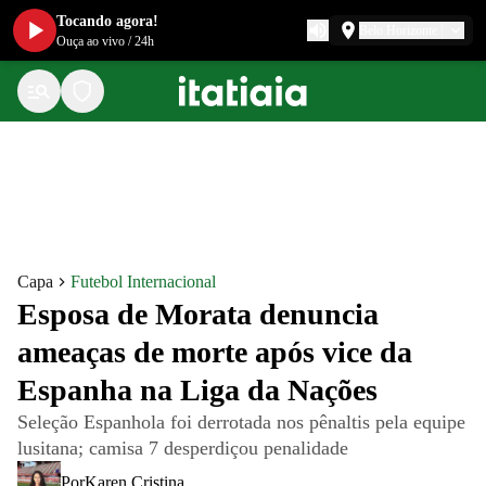
Tocando agora!
Belo Horizonte
Ouça ao vivo
/
24h
Capa
Futebol Internacional
Esposa de Morata denuncia
ameaças de morte após vice da
Espanha na Liga da Nações
Seleção Espanhola foi derrotada nos pênaltis pela equipe
lusitana; camisa 7 desperdiçou penalidade
Por
Karen Cristina