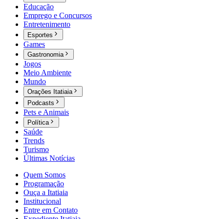
Educação
Emprego e Concursos
Entretenimento
Esportes
Games
Gastronomia
Jogos
Meio Ambiente
Mundo
Orações Itatiaia
Podcasts
Pets e Animais
Política
Saúde
Trends
Turismo
Últimas Notícias
Quem Somos
Programação
Ouça a Itatiaia
Institucional
Entre em Contato
Expediente Itatiaia