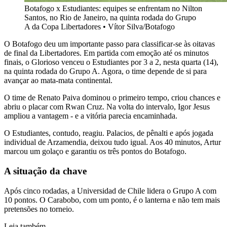
Botafogo x Estudiantes: equipes se enfrentam no Nilton
Santos, no Rio de Janeiro, na quinta rodada do Grupo
A da Copa Libertadores
•
Vítor Silva/Botafogo
O Botafogo deu um importante passo para classificar-se às oitavas
de final da Libertadores. Em partida com emoção até os minutos
finais, o Glorioso venceu o Estudiantes por 3 a 2, nesta quarta (14),
na quinta rodada do Grupo A. Agora, o time depende de si para
avançar ao mata-mata continental.
O time de Renato Paiva dominou o primeiro tempo, criou chances e
abriu o placar com Rwan Cruz. Na volta do intervalo, Igor Jesus
ampliou a vantagem - e a vitória parecia encaminhada.
O Estudiantes, contudo, reagiu. Palacios, de pênalti e após jogada
individual de Arzamendia, deixou tudo igual. Aos 40 minutos, Artur
marcou um golaço e garantiu os três pontos do Botafogo.
A situação da chave
Após cinco rodadas, a Universidad de Chile lidera o Grupo A com
10 pontos. O Carabobo, com um ponto, é o lanterna e não tem mais
pretensões no torneio.
Leia também