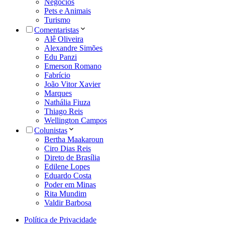
Negócios
Pets e Animais
Turismo
Comentaristas
Alê Oliveira
Alexandre Simões
Edu Panzi
Emerson Romano
Fabrício
João Vitor Xavier
Marques
Nathália Fiuza
Thiago Reis
Wellington Campos
Colunistas
Bertha Maakaroun
Ciro Dias Reis
Direto de Brasília
Edilene Lopes
Eduardo Costa
Poder em Minas
Rita Mundim
Valdir Barbosa
Política de Privacidade