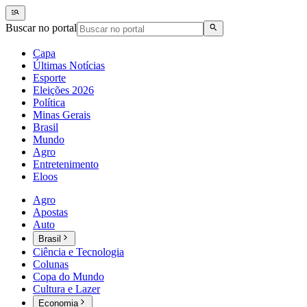
Buscar no portal
Capa
Últimas Notícias
Esporte
Eleições 2026
Política
Minas Gerais
Brasil
Mundo
Agro
Entretenimento
Eloos
Agro
Apostas
Auto
Brasil
Ciência e Tecnologia
Colunas
Copa do Mundo
Cultura e Lazer
Economia