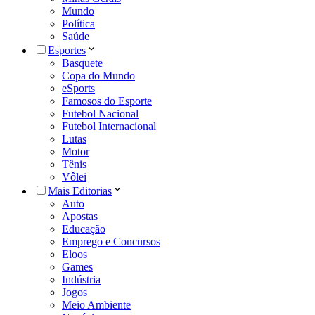
Mundo
Política
Saúde
Esportes
Basquete
Copa do Mundo
eSports
Famosos do Esporte
Futebol Nacional
Futebol Internacional
Lutas
Motor
Tênis
Vôlei
Mais Editorias
Auto
Apostas
Educação
Emprego e Concursos
Eloos
Games
Indústria
Jogos
Meio Ambiente