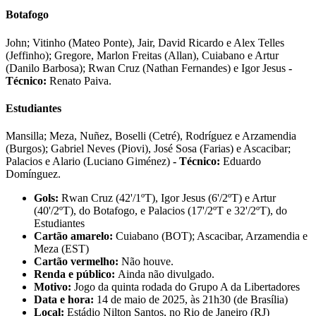
Botafogo
John; Vitinho (Mateo Ponte), Jair, David Ricardo e Alex Telles
(Jeffinho); Gregore, Marlon Freitas (Allan), Cuiabano e Artur
(Danilo Barbosa); Rwan Cruz (Nathan Fernandes) e Igor Jesus
-
Técnico:
Renato Paiva.
Estudiantes
Mansilla; Meza, Nuñez, Boselli (Cetré), Rodríguez e Arzamendia
(Burgos); Gabriel Neves (Piovi), José Sosa (Farias) e Ascacibar;
Palacios e Alario (Luciano Giménez)
- Técnico:
Eduardo
Domínguez.
Gols:
Rwan Cruz (42'/1ºT), Igor Jesus (6'/2ºT) e Artur
(40'/2ºT), do Botafogo, e Palacios (17'/2ºT e 32'/2ºT), do
Estudiantes
Cartão amarelo:
Cuiabano (BOT); Ascacibar, Arzamendia e
Meza (EST)
Cartão vermelho:
Não houve.
Renda e público:
Ainda não divulgado.
Motivo:
Jogo da quinta rodada do Grupo A da Libertadores
Data e hora:
14 de maio de 2025, às 21h30 (de Brasília)
Local:
Estádio Nilton Santos, no Rio de Janeiro (RJ)