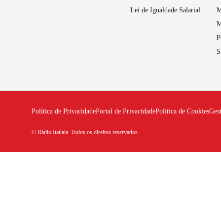
Lei de Igualdade Salarial
M
M
P
S
Política de Privacidade
Portal de Privacidade
Política de Cookies
Ges
© Rádio Itatiaia. Todos os direitos reservados.