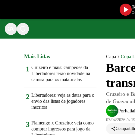
T
Ou
Mais Lidas
Capa
Copa L
Barce
Cruzeiro e mais: campeões da
1
Libertadores terão novidade na
trans
camisa para os mata-matas
Cruzeiro e B
Libertadores: veja as datas para o
2
de Guayaqui
envio das listas de jogadores
inscritos
Por
Itati
07/04/2026 às 1
Flamengo x Cruzeiro: veja como
3
comprar ingressos para jogo da
Compartilh
Libertadores