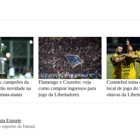
s: campeões da
Flamengo x Cruzeiro: veja
Conmebol toma d
erão novidade na
como comprar ingressos para
local de jogo do
 mata-matas
jogo da Libertadores
oitavas da Liber
iaia Esporte
 esportes da Itatiaia