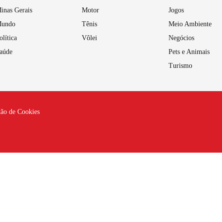
inas Gerais
Motor
Jogos
undo
Tênis
Meio Ambiente
olítica
Vôlei
Negócios
aúde
Pets e Animais
Turismo
tão de Cookies