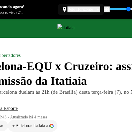
ocando agora!
Belo Horizonte
ça ao vivo
/
24h
ibertadores
lona-EQU x Cruzeiro: assi
missão da Itatiaia
arcelona duelam às 21h (de Brasília) desta terça-feira (7), n
l
aia Esporte
9h43
•
Atualizado
há 4 meses
ar
Adicionar Itatiaia ao