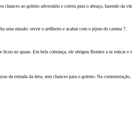
 chances ao goleiro adversário e correu para o abraço, fazendo da vitó
nha uma missão: servir o artilheiro e acabar com o jejum do camisa 7.
e ficou no quase. Em bela cobrança, ele obrigou Benitez a se esticar e 
izou da entrada da área, sem chances para o goleiro. Na comemoração, e