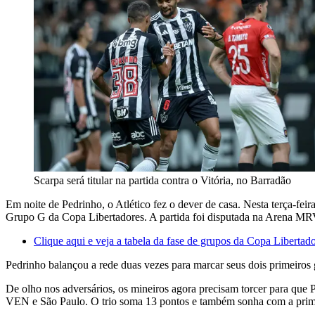
Scarpa será titular na partida contra o Vitória, no Barradão
Em noite de Pedrinho, o Atlético fez o dever de casa. Nesta terça-fei
Grupo G da Copa Libertadores. A partida foi disputada na Arena MR
Clique aqui e veja a tabela da fase de grupos da Copa Libertad
Pedrinho balançou a rede duas vezes para marcar seus dois primeiros 
De olho nos adversários, os mineiros agora precisam torcer para qu
VEN e São Paulo. O trio soma 13 pontos e também sonha com a primeir