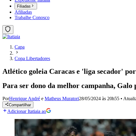
Filiadas
Afiliadas
Trabalhe Conosco
Capa
Copa Libertadores
Atlético goleia Caracas e 'liga secador' po
Para ser dono da melhor campanha, Galo pr
Por
Henrique André
e
Matheus Muratori
28/05/2024 às 20h55
•
Atual
Compartilhar
Adicionar Itatiaia ao