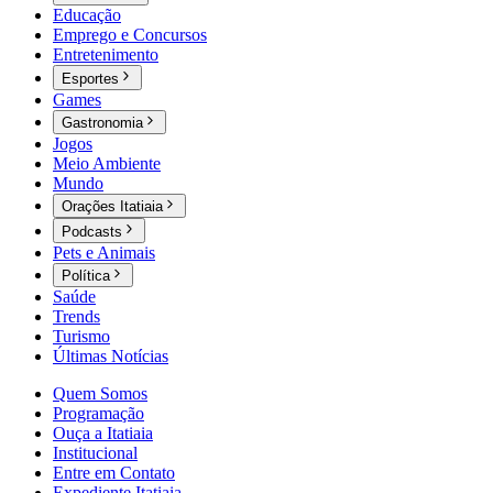
Educação
Emprego e Concursos
Entretenimento
Esportes
Games
Gastronomia
Jogos
Meio Ambiente
Mundo
Orações Itatiaia
Podcasts
Pets e Animais
Política
Saúde
Trends
Turismo
Últimas Notícias
Quem Somos
Programação
Ouça a Itatiaia
Institucional
Entre em Contato
Expediente Itatiaia