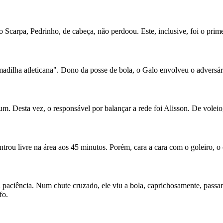
Scarpa, Pedrinho, de cabeça, não perdoou. Este, inclusive, foi o prime
rmadilha atleticana". Dono da posse de bola, o Galo envolveu o adversá
um. Desta vez, o responsável por balançar a rede foi Alisson. De volei
rou livre na área aos 45 minutos. Porém, cara a cara com o goleiro, o
ciência. Num chute cruzado, ele viu a bola, caprichosamente, passar re
fo.