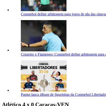
Conmebol define arbitragem para jogos de ida das oitavas
Cruzeiro x Flamengo: Conmebol define arbitragem para a
Panini lança álbum de figurinhas da Conmebol Libertad
Atlético 4 x 0 Caracas-VEN