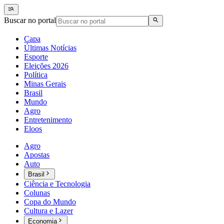
Buscar no portal
Capa
Últimas Notícias
Esporte
Eleições 2026
Política
Minas Gerais
Brasil
Mundo
Agro
Entretenimento
Eloos
Agro
Apostas
Auto
Brasil
Ciência e Tecnologia
Colunas
Copa do Mundo
Cultura e Lazer
Economia