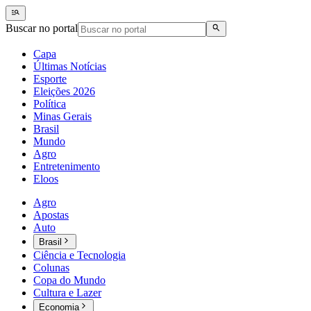
Buscar no portal
Capa
Últimas Notícias
Esporte
Eleições 2026
Política
Minas Gerais
Brasil
Mundo
Agro
Entretenimento
Eloos
Agro
Apostas
Auto
Brasil
Ciência e Tecnologia
Colunas
Copa do Mundo
Cultura e Lazer
Economia