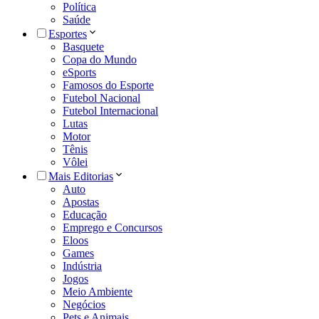
Política
Saúde
Esportes
Basquete
Copa do Mundo
eSports
Famosos do Esporte
Futebol Nacional
Futebol Internacional
Lutas
Motor
Tênis
Vôlei
Mais Editorias
Auto
Apostas
Educação
Emprego e Concursos
Eloos
Games
Indústria
Jogos
Meio Ambiente
Negócios
Pets e Animais