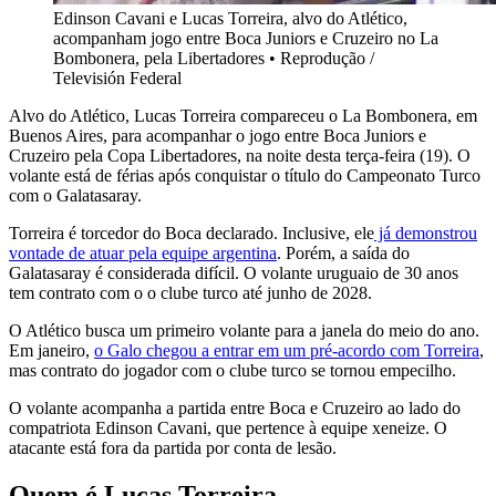
Edinson Cavani e Lucas Torreira, alvo do Atlético,
acompanham jogo entre Boca Juniors e Cruzeiro no La
Bombonera, pela Libertadores
•
Reprodução /
Televisión Federal
Alvo do Atlético, Lucas Torreira compareceu o La Bombonera, em
Buenos Aires, para acompanhar o jogo entre Boca Juniors e
Cruzeiro pela Copa Libertadores, na noite desta terça-feira (19). O
volante está de férias após conquistar o título do Campeonato Turco
com o Galatasaray.
Torreira é torcedor do Boca declarado. Inclusive, ele
já demonstrou
vontade de atuar pela equipe argentina
. Porém, a saída do
Galatasaray é considerada difícil. O volante uruguaio de 30 anos
tem contrato com o o clube turco até junho de 2028.
O Atlético busca um primeiro volante para a janela do meio do ano.
Em janeiro,
o Galo chegou a entrar em um pré-acordo com Torreira
,
mas contrato do jogador com o clube turco se tornou empecilho.
O volante acompanha a partida entre Boca e Cruzeiro ao lado do
compatriota Edinson Cavani, que pertence à equipe xeneize. O
atacante está fora da partida por conta de lesão.
Quem é Lucas Torreira