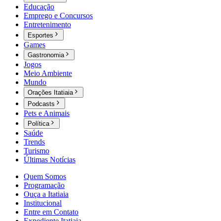
Educação
Emprego e Concursos
Entretenimento
Esportes
Games
Gastronomia
Jogos
Meio Ambiente
Mundo
Orações Itatiaia
Podcasts
Pets e Animais
Política
Saúde
Trends
Turismo
Últimas Notícias
Quem Somos
Programação
Ouça a Itatiaia
Institucional
Entre em Contato
Expediente Itatiaia