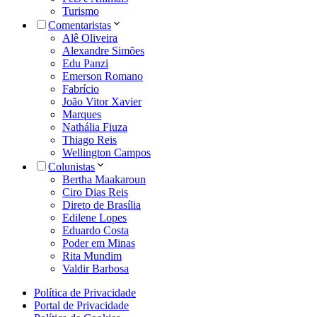
Turismo
Comentaristas
Alê Oliveira
Alexandre Simões
Edu Panzi
Emerson Romano
Fabrício
João Vitor Xavier
Marques
Nathália Fiuza
Thiago Reis
Wellington Campos
Colunistas
Bertha Maakaroun
Ciro Dias Reis
Direto de Brasília
Edilene Lopes
Eduardo Costa
Poder em Minas
Rita Mundim
Valdir Barbosa
Política de Privacidade
Portal de Privacidade