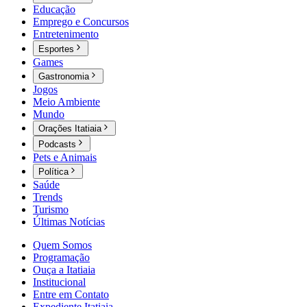
Educação
Emprego e Concursos
Entretenimento
Esportes
Games
Gastronomia
Jogos
Meio Ambiente
Mundo
Orações Itatiaia
Podcasts
Pets e Animais
Política
Saúde
Trends
Turismo
Últimas Notícias
Quem Somos
Programação
Ouça a Itatiaia
Institucional
Entre em Contato
Expediente Itatiaia