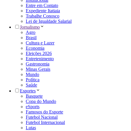
Institucional
Entre em Contato
Expediente Itatiaia
Trabalhe Conosco
Lei de Igualdade Salarial
Jornalismo
Agro
Brasil
Cultura e Lazer
Economia
Eleições 2026
Entretenimento
Gastronomia
Minas Gerais
Mundo
Política
Saúde
Esportes
Basquete
Copa do Mundo
eSports
Famosos do Esporte
Futebol Nacional
Futebol Internacional
Lutas