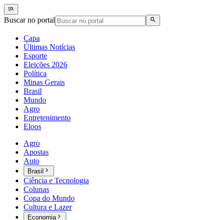
Buscar no portal
Capa
Últimas Notícias
Esporte
Eleições 2026
Política
Minas Gerais
Brasil
Mundo
Agro
Entretenimento
Eloos
Agro
Apostas
Auto
Brasil
Ciência e Tecnologia
Colunas
Copa do Mundo
Cultura e Lazer
Economia