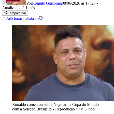
Por
Rômulo Giacomin
08/06/2026 às 17h27
•
Atualizado
há 1 mês
Compartilhar
Adicionar Itatiaia ao
Ronaldo comentou sobre Neymar na Copa do Mundo
com a Seleção Brasileira
•
Reprodução / TV Globo