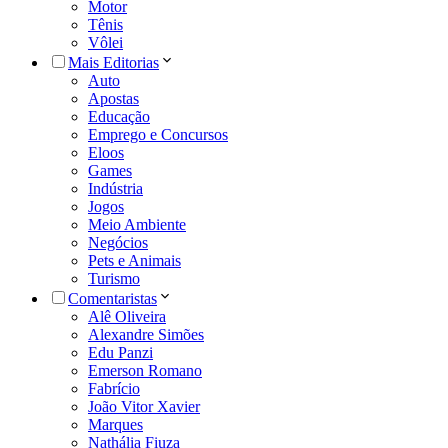
Motor
Tênis
Vôlei
Mais Editorias
Auto
Apostas
Educação
Emprego e Concursos
Eloos
Games
Indústria
Jogos
Meio Ambiente
Negócios
Pets e Animais
Turismo
Comentaristas
Alê Oliveira
Alexandre Simões
Edu Panzi
Emerson Romano
Fabrício
João Vitor Xavier
Marques
Nathália Fiuza