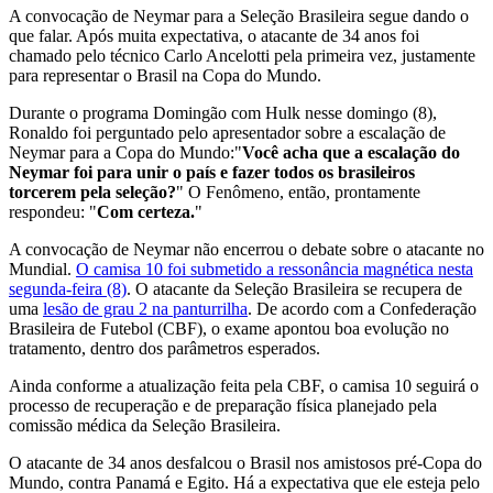
A convocação de Neymar para a Seleção Brasileira segue dando o
que falar. Após muita expectativa, o atacante de 34 anos foi
chamado pelo técnico Carlo Ancelotti pela primeira vez, justamente
para representar o Brasil na Copa do Mundo.
Durante o programa Domingão com Hulk nesse domingo (8),
Ronaldo foi perguntado pelo apresentador sobre a escalação de
Neymar para a Copa do Mundo:"
Você acha que a escalação do
Neymar foi para unir o país e fazer todos os brasileiros
torcerem pela seleção?
" O Fenômeno, então, prontamente
respondeu: "
Com certeza.
"
A convocação de Neymar não encerrou o debate sobre o atacante no
Mundial.
O camisa 10 foi submetido a ressonância magnética nesta
segunda-feira (8)
. O atacante da Seleção Brasileira se recupera de
uma
lesão de grau 2 na panturrilha
. De acordo com a Confederação
Brasileira de Futebol (CBF), o exame apontou boa evolução no
tratamento, dentro dos parâmetros esperados.
Ainda conforme a atualização feita pela CBF, o camisa 10 seguirá o
processo de recuperação e de preparação física planejado pela
comissão médica da Seleção Brasileira.
O atacante de 34 anos desfalcou o Brasil nos amistosos pré-Copa do
Mundo, contra Panamá e Egito. Há a expectativa que ele esteja pelo