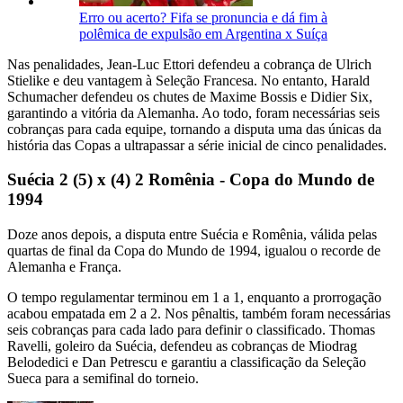
Erro ou acerto? Fifa se pronuncia e dá fim à
polêmica de expulsão em Argentina x Suíça
Nas penalidades, Jean-Luc Ettori defendeu a cobrança de Ulrich
Stielike e deu vantagem à Seleção Francesa. No entanto, Harald
Schumacher defendeu os chutes de Maxime Bossis e Didier Six,
garantindo a vitória da Alemanha. Ao todo, foram necessárias seis
cobranças para cada equipe, tornando a disputa uma das únicas da
história das Copas a ultrapassar a série inicial de cinco penalidades.
Suécia 2 (5) x (4) 2 Romênia - Copa do Mundo de
1994
Doze anos depois, a disputa entre Suécia e Romênia, válida pelas
quartas de final da Copa do Mundo de 1994, igualou o recorde de
Alemanha e França.
O tempo regulamentar terminou em 1 a 1, enquanto a prorrogação
acabou empatada em 2 a 2. Nos pênaltis, também foram necessárias
seis cobranças para cada lado para definir o classificado. Thomas
Ravelli, goleiro da Suécia, defendeu as cobranças de Miodrag
Belodedici e Dan Petrescu e garantiu a classificação da Seleção
Sueca para a semifinal do torneio.