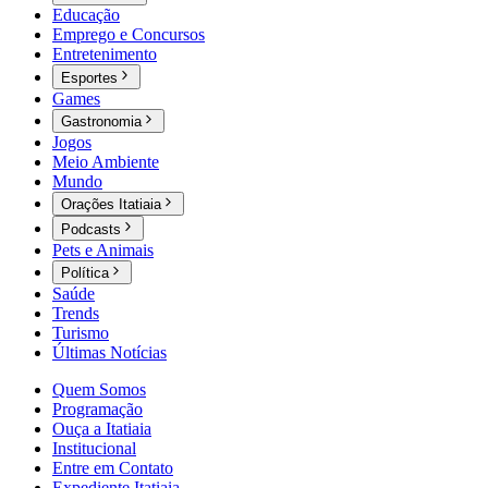
Educação
Emprego e Concursos
Entretenimento
Esportes
Games
Gastronomia
Jogos
Meio Ambiente
Mundo
Orações Itatiaia
Podcasts
Pets e Animais
Política
Saúde
Trends
Turismo
Últimas Notícias
Quem Somos
Programação
Ouça a Itatiaia
Institucional
Entre em Contato
Expediente Itatiaia