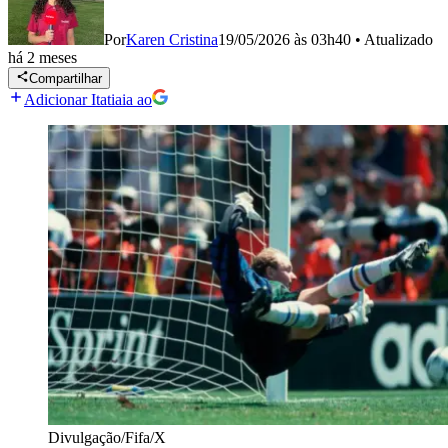
Por
Karen Cristina
19/05/2026 às 03h40
•
Atualizado
há 2 meses
Compartilhar
Adicionar Itatiaia ao
Divulgação/Fifa/X