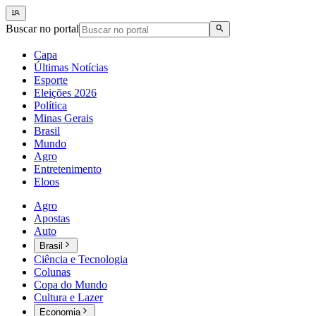
Buscar no portal
Capa
Últimas Notícias
Esporte
Eleições 2026
Política
Minas Gerais
Brasil
Mundo
Agro
Entretenimento
Eloos
Agro
Apostas
Auto
Brasil
Ciência e Tecnologia
Colunas
Copa do Mundo
Cultura e Lazer
Economia