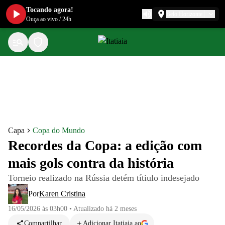
Tocando agora!
Belo Horizonte
Ouça ao vivo
/
24h
Capa
Copa do Mundo
Recordes da Copa: a edição com
mais gols contra da história
Torneio realizado na Rússia detém títiulo indesejado
Por
Karen Cristina
16/05/2026 às 03h00
•
Atualizado
há 2 meses
Compartilhar
Adicionar Itatiaia ao