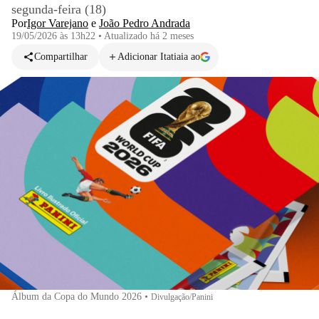
segunda-feira (18)
Por
Igor Varejano
e
João Pedro Andrada
19/05/2026 às 13h22
•
Atualizado
há 2 meses
Compartilhar
Adicionar Itatiaia ao
Álbum da Copa do Mundo 2026
•
Divulgação/Panini