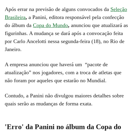
Após errar na previsão de alguns convocados da
Seleção
Brasileira
,
a Panini, editora responsável pela confecção
do álbum da
Copa do Mundo
,
anunciou que atualizará as
figurinhas. A mudança se dará após a convocação feita
por Carlo Ancelotti nessa segunda-feira (18), no Rio de
Janeiro.
A empresa anunciou que haverá um “pacote de
Álbum
Álbum
atualização” nos jogadores, com a troca de atletas que
da
Álbum
da
não foram por aqueles que estarão no Mundial.
Copa
Álbum
da
Copa
do
da
Copa
do
Contudo, a Panini não divulgou maiores detalhes sobre
quais serão as mudanças de forma exata.
Mundo
Copa
do
Mundo
versão
do
Mundo
versão
'Capa
Mundo
Envelope
versão
'Capa
'Erro' da Panini no álbum da Copa do
Dura
versão
de
'Capa
Dura