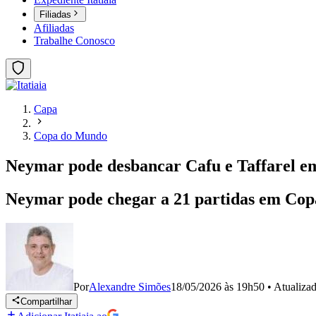
Filiadas
Afiliadas
Trabalhe Conosco
Capa
Copa do Mundo
Neymar pode desbancar Cafu e Taffarel 
Neymar pode chegar a 21 partidas em Copas 
Por
Alexandre Simões
18/05/2026 às 19h50
•
Atualiza
Compartilhar