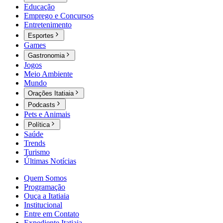
Educação
Emprego e Concursos
Entretenimento
Esportes
Games
Gastronomia
Jogos
Meio Ambiente
Mundo
Orações Itatiaia
Podcasts
Pets e Animais
Política
Saúde
Trends
Turismo
Últimas Notícias
Quem Somos
Programação
Ouça a Itatiaia
Institucional
Entre em Contato
Expediente Itatiaia