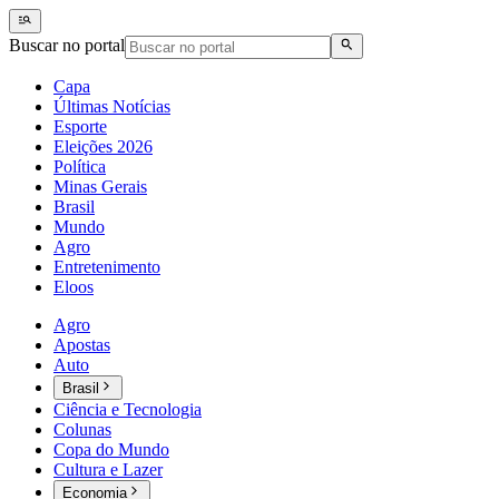
Buscar no portal
Capa
Últimas Notícias
Esporte
Eleições 2026
Política
Minas Gerais
Brasil
Mundo
Agro
Entretenimento
Eloos
Agro
Apostas
Auto
Brasil
Ciência e Tecnologia
Colunas
Copa do Mundo
Cultura e Lazer
Economia