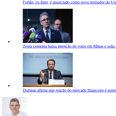
Forlán, ex-Inter, é anunciado como novo treinador do Ur
Zema comenta baixa intenção de votos em Minas e solta 
Durigan afirma que reação do mercado financeiro é norm